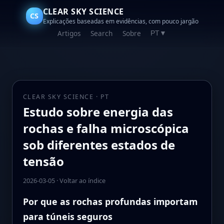
CLEAR SKY SCIENCE
CS
Explicações baseadas em evidências, com pouco jargão
Artigos
Search
Sobre
PT
▼
CLEAR SKY SCIENCE · PT
Estudo sobre energia das
rochas e falha microscópica
sob diferentes estados de
tensão
2026-03-05
·
Voltar ao índice
Por que as rochas profundas importam
para túneis seguros