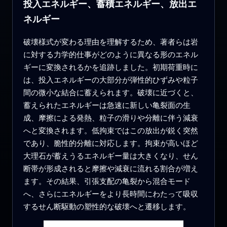
投入エネルギー、蓄積エネルギー、放出エ
ネルギー
破壊様式が変わる理由を理解するため、著者らは岩
に対する力学的仕事がどのように異なる形のエネル
ギーに変換されるかを追跡しました。初期荷重時に
は、投入エネルギーの大部分が弾性的ひずみや粒子
間の微小な結合に蓄えられます。破壊に近づくと、
蓄えられたエネルギーは急速に新しい亀裂面の生
成、摩擦による発熱、粒子の滑りや分離に伴う減衰
へと変換されます。低拘束ではこの放出が鋭く突然
であり、脆性的分離に対応します。拘束が高いほど
大理石が蓄えうるエネルギー量は大きくなり、せん
断帯が形成されると摩擦や減衰に流れる割合が増え
ます。その結果、引張支配の亀裂から混合モード
へ、さらにエネルギーをより長時間にわたって吸収
するせん断駆動の塑性的な破壊へと遷移します。