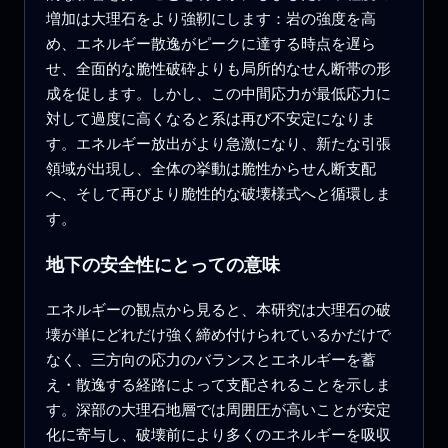
増加は大理石をより強靭にします：岩の強度を高
め、エネルギー散逸がピークに達する時点を遅ら
せ、全面的な脆性破砕よりも局所的なせん断帯の形
成を促します。しかし、この中間応力が最低応力に
対して過度に高くなると系は再び不安定になりま
す。エネルギー放出がより急激になり、新たな引張
領域が出現し、全体の挙動は脆性からせん断支配
へ、そして再びより脆性的な破壊様式へと循環しま
す。
地下の安全性にとっての意味
エネルギーの観点から見ると、本研究は大理石の破
壊が単にどれだけ強く締め付けられているかだけで
なく、三方向の応力のバランスとエネルギーを蓄
え・散逸する経路によって支配されることを示しま
す。深部の大理石地層では周囲圧が高いことが安定
化に寄与し、破壊前により多くのエネルギーを吸収