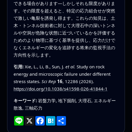
できる場合があります—しかしそれも限度がありま
す。その限度を超えると、特定の応力組合せが突然
で激しい亀裂を誘発し得ます。これらの知見は、土
木・トンネル技術者に対して大理石中の深いトンネ
ルや空洞が危険な状態に近づいているかを評価する
ためのより物理に基づく基準を提供し、応力だけで
なくエネルギーの変化を追跡する将来の監視手法の
方向性を示します。
引用:
Xie, L., Li, B., Sun, J.
et al.
Study on rock
energy and microscopic failure under different
stress states.
Sci Rep
16
, 12286 (2026).
https://doi.org/10.1038/s41598-026-41844-1
キーワード:
岩盤力学, 地下掘削, 大理石, エネルギー
散逸, 三軸応力
Line
X
Facebook
Hatena
共
有