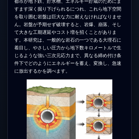
都市が地下鉄、貯水槽、エネルギー貯蔵のためにま
すます深く掘り下げられるにつれ、これら地下空間
を取り囲む岩盤は巨大な力に耐えなければなりませ
ん。岩盤が予期せず破壊すると、岩爆、崩落、そし
て大きな工期遅延やコスト増を招くことがありま
す。本研究は、一般的な岩石の一つである大理石に
着目し、やさしい圧力から地下数キロメートルで生
じるような強い三次元応力まで、異なる締め付け条
件下でどのようにエネルギーを蓄え、変換し、急速
に放出するかを調べます。