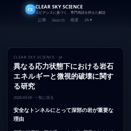
CLEAR SKY SCIENCE
CS
エビデンスに基づく、専門用語を抑えた解説
記事
概要
Search
JA
▼
CLEAR SKY SCIENCE · JA
異なる応力状態下における岩石
エネルギーと微視的破壊に関す
る研究
2026-03-05
·
一覧に戻る
安全なトンネルにとって深部の岩が重要な
理由