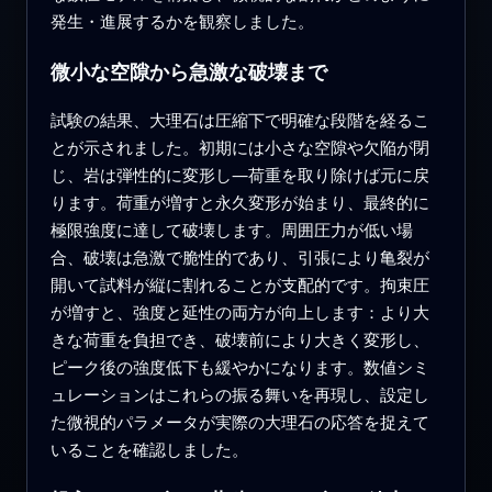
発生・進展するかを観察しました。
微小な空隙から急激な破壊まで
試験の結果、大理石は圧縮下で明確な段階を経るこ
とが示されました。初期には小さな空隙や欠陥が閉
じ、岩は弾性的に変形し—荷重を取り除けば元に戻
ります。荷重が増すと永久変形が始まり、最終的に
極限強度に達して破壊します。周囲圧力が低い場
合、破壊は急激で脆性的であり、引張により亀裂が
開いて試料が縦に割れることが支配的です。拘束圧
が増すと、強度と延性の両方が向上します：より大
きな荷重を負担でき、破壊前により大きく変形し、
ピーク後の強度低下も緩やかになります。数値シミ
ュレーションはこれらの振る舞いを再現し、設定し
た微視的パラメータが実際の大理石の応答を捉えて
いることを確認しました。