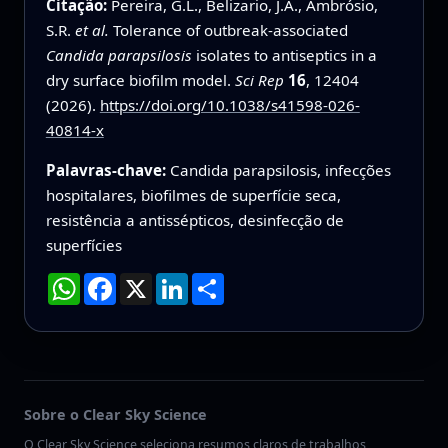
Citação:
Pereira, G.L., Belizario, J.A., Ambrósio,
S.R.
et al.
Tolerance of outbreak-associated
Candida parapsilosis
isolates to antiseptics in a
dry surface biofilm model.
Sci Rep
16
, 12404
(2026).
https://doi.org/10.1038/s41598-026-
40814-x
Palavras-chave:
Candida parapsilosis, infecções
hospitalares, biofilmes de superfície seca,
resistência a antissépticos, desinfecção de
superfícies
WhatsApp
Facebook
X
LinkedIn
Compartilhar
Sobre o Clear Sky Science
O Clear Sky Science seleciona resumos claros de trabalhos