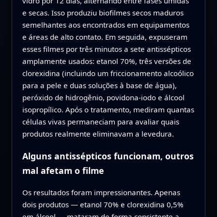
vidro por 12 dias, alternando entre fases úmidas
e secas. Isso produziu biofilmes secos maduros
semelhantes aos encontrados em equipamentos
e áreas de alto contato. Em seguida, expuseram
esses filmes por três minutos a sete antissépticos
amplamente usados: etanol 70%, três versões de
clorexidina (incluindo um friccionamento alcoólico
para a pele e duas soluções à base de água),
peróxido de hidrogênio, povidona-iodo e álcool
isopropílico. Após o tratamento, mediram quantas
células vivas permaneciam para avaliar quais
produtos realmente eliminavam a levedura.
Alguns antissépticos funcionam, outros
mal afetam o filme
Os resultados foram impressionantes. Apenas
dois produtos — etanol 70% e clorexidina 0,5%
em álcool — mataram de forma consistente a