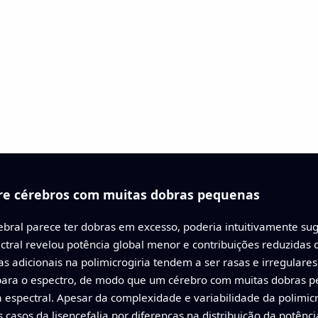
re cérebros com muitas dobras pequenas
rebral parece ter dobras em excesso, poderia intuitivamente su
ectral revelou potência global menor e contribuições reduzidas 
s adicionais na polimicrogiria tendem a ser rasas e irregular
ara o espectro, de modo que um cérebro com muitas dobras p
 espectral. Apesar da complexidade e variabilidade da polimic
 casos da lisencefalia por diferenças na distribuição da potênci