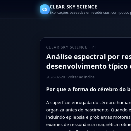
CLEAR SKY SCIENCE
CS
Explicações baseadas em evidências, com pouco 
CLEAR SKY SCIENCE · PT
Análise espectral por re
desenvolvimento típico e
2026-02-20
·
Voltar ao índice
Por que a forma do cérebro do 
A superfície enrugada do cérebro humano
organiza antes do nascimento. Quando e
incluindo epilepsia e problemas motores
exames de ressonância magnética rotine