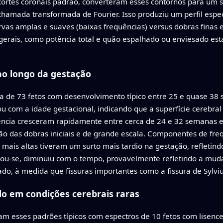
 cortes coronais padrão, converteram esses contornos para um 
amada transformada de Fourier. Isso produziu um perfil espec
as amplas e suaves (baixas frequências) versus dobras finas e i
 gerais, como potência total e quão espalhado ou enviesado est
ao longo da gestação
 de 73 fetos com desenvolvimento típico entre 25 e quase 38 
 com a idade gestacional, indicando que a superfície cerebra
cia cresceram rapidamente entre cerca de 24 e 32 semanas e 
 das dobras iniciais e de grande escala. Componentes de fr
 mais altas tiveram um surto mais tardio na gestação, refletin
ou-se, diminuiu com o tempo, provavelmente refletindo a muda
do, à medida que fissuras importantes como a fissura de Sylvi
 em condições cerebrais raras
 esses padrões típicos com espectros de 10 fetos com lisencef