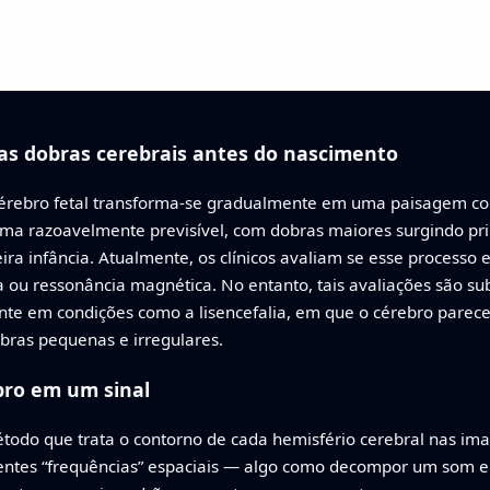
s dobras cerebrais antes do nascimento
o cérebro fetal transforma-se gradualmente em uma paisagem c
ma razoavelmente previsível, com dobras maiores surgindo pri
ra infância. Atualmente, os clínicos avaliam se esse processo 
 ou ressonância magnética. No entanto, tais avaliações são su
nte em condições como a lisencefalia, em que o cérebro parece 
bras pequenas e irregulares.
bro em um sinal
do que trata o contorno de cada hemisfério cerebral nas im
entes “frequências” espaciais — algo como decompor um som e