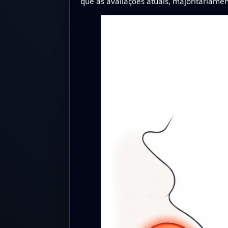
que as avaliações atuais, majoritariamen