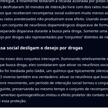
entregue, e finalmente testaram a recaída acionada por pistas 
os desfrutaram 30 minutos de interação livre com dois ratos ma
atos que receberam recompensa social exibiram muito menos a
ou ratos anestesiados não produziram esse efeito. Usando avan
e um conjunto de neurônios dopaminérgicos disparava de forma 
separado disparava durante a busca pela droga. Somente uma
o por drogas são representados por “conjuntos” distintos de 
a social desligam o desejo por drogas
 esses dois conjuntos interagem. Iluminando seletivamente 
ue busca droga, eles constataram que ativar os neurônios sociai
o foi mediada pelo GABA, um químico que tipicamente silencia a
 O inverso também era verdadeiro: ativar os neurônios que bu
livre movimento, um período de interação social tornou o con
seguinte, preservando ao mesmo tempo o conjunto de recompensa
mentas quimiogenéticas imitou o efeito protetor do contato soci
 essa proteção.