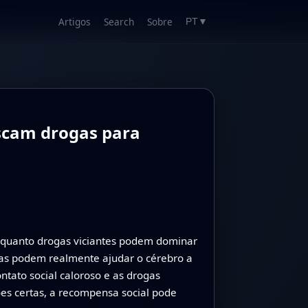
Artigos
Search
Sobre
PT
▼
scam drogas para
enquanto drogas viciantes podem dominar
ivas podem realmente ajudar o cérebro a
tato social caloroso e as drogas
s certas, a recompensa social pode