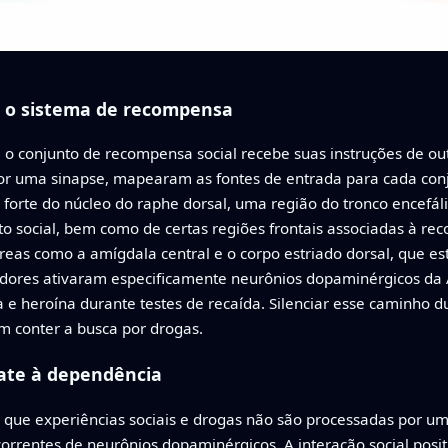
a o sistema de recompensa
 o conjunto de recompensa social recebe suas instruções de ou
or uma sinapse, mapearam as fontes de entrada para cada con
forte do núcleo do raphe dorsal, uma região do tronco encefáli
 social, bem como de certas regiões frontais associadas à rec
as como a amígdala central e o corpo estriado dorsal, que est
ores ativaram especificamente neurônios dopaminérgicos da A
 heroína durante testes de recaída. Silenciar esse caminho du
m conter a busca por drogas.
bate à dependência
 que experiências sociais e drogas não são processadas por u
rrentes de neurônios dopaminérgicos. A interação social positi