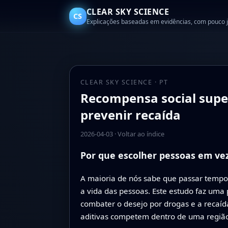
CLEAR SKY SCIENCE
CS
Explicações baseadas em evidências, com pouco 
CLEAR SKY SCIENCE · PT
Recompensa social supe
prevenir recaída
2026-04-03
·
Voltar ao índice
Por que escolher pessoas em ve
A maioria de nós sabe que passar tempo
a vida das pessoas. Este estudo faz uma
combater o desejo por drogas e a recaíd
aditivas competem dentro de uma região