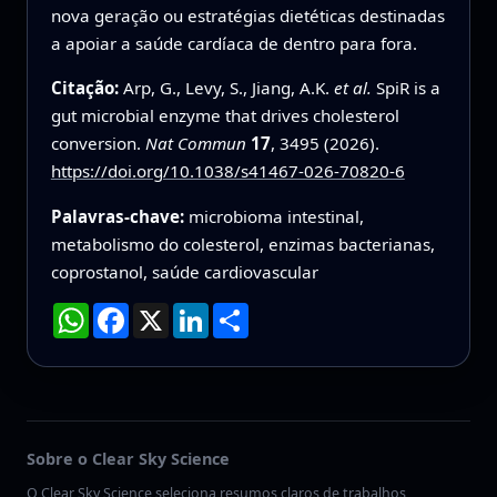
nova geração ou estratégias dietéticas destinadas
a apoiar a saúde cardíaca de dentro para fora.
Citação:
Arp, G., Levy, S., Jiang, A.K.
et al.
SpiR is a
gut microbial enzyme that drives cholesterol
conversion.
Nat Commun
17
, 3495 (2026).
https://doi.org/10.1038/s41467-026-70820-6
Palavras-chave:
microbioma intestinal,
metabolismo do colesterol, enzimas bacterianas,
coprostanol, saúde cardiovascular
WhatsApp
Facebook
X
LinkedIn
Compartilhar
Sobre o Clear Sky Science
O Clear Sky Science seleciona resumos claros de trabalhos