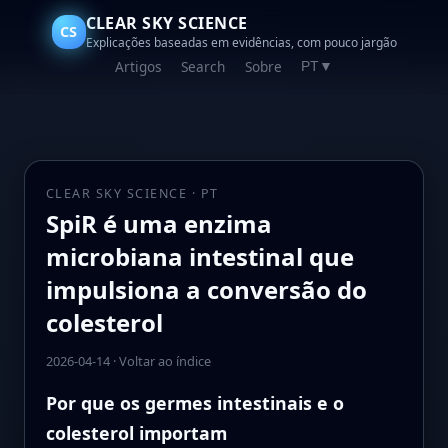
CLEAR SKY SCIENCE
CS
Explicações baseadas em evidências, com pouco jargão
Artigos
Search
Sobre
PT
▼
CLEAR SKY SCIENCE · PT
SpiR é uma enzima
microbiana intestinal que
impulsiona a conversão do
colesterol
2026-04-14
·
Voltar ao índice
Por que os germes intestinais e o
colesterol importam