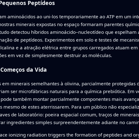
 Pequenos Peptídeos
ivam aminoácidos ao uni‑los temporariamente ao ATP em um int
amostras minerais expostas no espaço formaram parentes quími
tudo detectou híbridos aminoácido–nucleotídeo que espelham a
mação de peptídeos. Experimentos em solo e testes de mecani
alcalina e a atração elétrica entre grupos carregados atuam em
ções em vez de simplesmente destruir as moléculas.
 Começos da Vida
s em minerais semelhantes à olivina, parcialmente protegidas 
riam ser microfábricas naturais para a química prebiótica. Em 
le pode também montar parcialmente componentes mais avançad
s mesmo de estes aterrissarem. Para um público não especial
aves de laboratório: poeira espacial comum, traços de minerais
ar ingredientes simples surpreendentemente adiante no camin
ce ionizing radiation triggers the formation of peptides and o