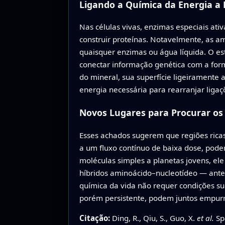
Ligando a Química da Energia a
Nas células vivas, enzimas especiais at
construir proteínas. Notavelmente, as 
quaisquer enzimas ou água líquida. O es
conectar informação genética com a for
do mineral, sua superfície ligeiramente 
energia necessária para rearranjar liga
Novos Lugares para Procurar os
Esses achados sugerem que regiões rica
a um fluxo contínuo de baixa dose, pode
moléculas simples a planetas jovens, e
híbridos aminoácido–nucleotídeo — ante
química da vida não requer condições su
porém persistente, podem juntos empurr
Citação:
Ding, R., Qiu, S., Guo, X.
et al.
Spa