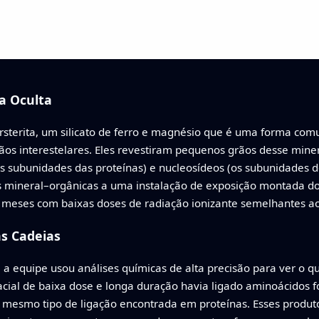
a Oculta
sterita, um silicato de ferro e magnésio que é uma forma com
rãos interestelares. Eles revestiram pequenos grãos desse mine
os subunidades das proteínas) e nucleosídeos (os subunidades
as mineral–orgânicas a uma instalação de exposição montada do 
meses com baixas doses de radiação ionizante semelhantes ao
s Cadeias
a equipe usou análises químicas de alta precisão para ver o 
pacial de baixa dose e longa duração havia ligado aminoácido
o mesmo tipo de ligação encontrada em proteínas. Esses produ