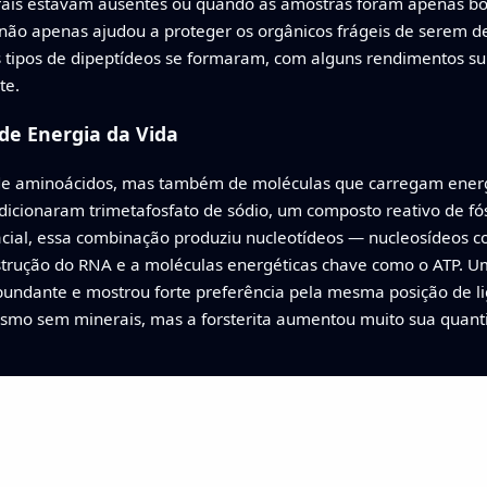
rais estavam ausentes ou quando as amostras foram apenas 
a não apenas ajudou a proteger os orgânicos frágeis de serem
s tipos de dipeptídeos se formaram, com alguns rendimentos s
te.
de Energia da Vida
de aminoácidos, mas também de moléculas que carregam ener
adicionaram trimetafosfato de sódio, um composto reativo de fó
acial, essa combinação produziu nucleotídeos — nucleosídeos c
trução do RNA e a moléculas energéticas chave como o ATP. 
bundante e mostrou forte preferência pela mesma posição de li
smo sem minerais, mas a forsterita aumentou muito sua quant