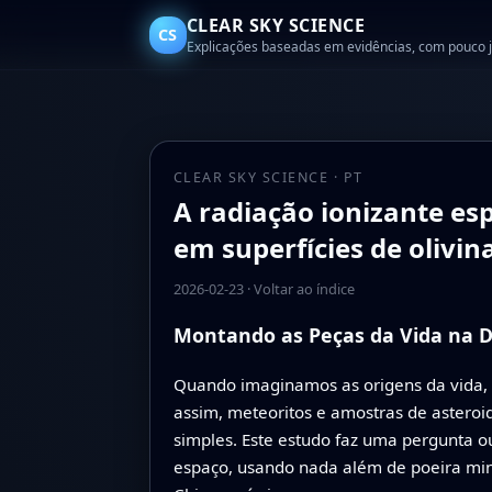
CLEAR SKY SCIENCE
CS
Explicações baseadas em evidências, com pouco 
CLEAR SKY SCIENCE · PT
A radiação ionizante es
em superfícies de olivin
2026-02-23
·
Voltar ao índice
Montando as Peças da Vida na D
Quando imaginamos as origens da vida, 
assim, meteoritos e amostras de asteroi
simples. Este estudo faz uma pergunta ou
espaço, usando nada além de poeira mine