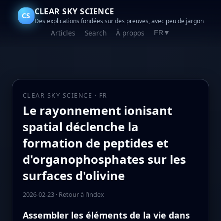
CLEAR SKY SCIENCE
CS
Des explications fondées sur des preuves, avec peu de jargon
Articles
Search
À propos
FR
▼
CLEAR SKY SCIENCE · FR
Le rayonnement ionisant
spatial déclenche la
formation de peptides et
d'organophosphates sur les
surfaces d'olivine
2026-02-23
·
Retour à l’index
Assembler les éléments de la vie dans