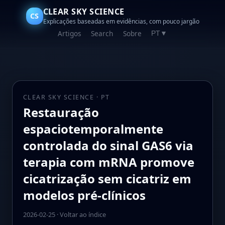
CLEAR SKY SCIENCE
CS
Explicações baseadas em evidências, com pouco jargão
Artigos
Search
Sobre
PT
▼
CLEAR SKY SCIENCE · PT
Restauração
espaciotemporalmente
controlada do sinal GAS6 via
terapia com mRNA promove
cicatrização sem cicatriz em
modelos pré-clínicos
2026-02-25
·
Voltar ao índice