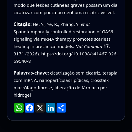
modo que lesões cutâneas graves possam um dia
cicatrizar com pouca ou nenhuma cicatriz visível.
Citação:
He, Y., Ye, K., Zhang, Y.
et al.
Spatiotemporally controlled restoration of GAS6
signaling via mRNA therapy promotes scarless
healing in preclinical models.
Nat Commun
17
,
3171 (2026).
https://doi.org/10.1038/s41467-026-
69540-8
Palavras-chave:
cicatrização sem cicatriz, terapia
com mRNA, nanopartículas lipídicas, crosstalk
macrófago-fibrose, liberação de fármaco por
hidrogel
WhatsApp
Facebook
X
LinkedIn
Compartilhar