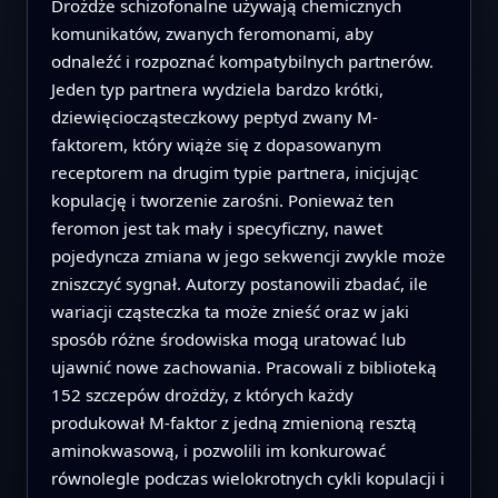
Drożdże schizofonalne używają chemicznych
komunikatów, zwanych feromonami, aby
odnaleźć i rozpoznać kompatybilnych partnerów.
Jeden typ partnera wydziela bardzo krótki,
dziewięciocząsteczkowy peptyd zwany M-
faktorem, który wiąże się z dopasowanym
receptorem na drugim typie partnera, inicjując
kopulację i tworzenie zarośni. Ponieważ ten
feromon jest tak mały i specyficzny, nawet
pojedyncza zmiana w jego sekwencji zwykle może
zniszczyć sygnał. Autorzy postanowili zbadać, ile
wariacji cząsteczka ta może znieść oraz w jaki
sposób różne środowiska mogą uratować lub
ujawnić nowe zachowania. Pracowali z biblioteką
152 szczepów drożdży, z których każdy
produkował M-faktor z jedną zmienioną resztą
aminokwasową, i pozwolili im konkurować
równolegle podczas wielokrotnych cykli kopulacji i