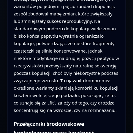
wariantów po jednym i pięciu rundach kopulacji,
zespół zbudował mapę zmian, które zwiększały
lub zmniejszały sukces reprodukcyjny. Na
standardowym podłożu do kopulacji wiele zmian
blisko końca peptydu wyraźnie ograniczało
kopulację, potwierdzając, że niektóre fragmenty
cząsteczki są silnie konserwowane. Jednak
niektóre modyfikacje na drugiej pozycji peptydu w
rzeczywistości przewyższały naturalną sekwencję
podczas kopulacji, choć były niekorzystne podczas
zwyczajnego wzrostu. To ujawniło kompromis:
określone warianty skłaniają komórki ku kopulacji
kosztem wolniejszego podziału, pokazując, że to,
co uznaje się za „fit”, zależy od tego, czy drożdże
koncentrują się na wzroście, czy na rozmnażaniu.
Przełączniki środowiskowe
kontrolowane przez kwaśność