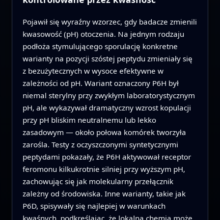
Pojawił się wyraźny wzorzec, gdy badacze zmienili
kwasowość (pH) otoczenia. Na jednym rodzaju
podłoża stymulującego sporulację konkretne
warianty na pozycji szóstej peptydu zmieniały się
z bezużytecznych w wysoce efektywne w
zależności od pH. Wariant oznaczony P6H był
niemal sterylny przy zwykłym laboratorystycznym
pH, ale wykazywał dramatyczny wzrost kopulacji
przy pH bliskim neutralnemu lub lekko
zasadowym — około połowa komórek tworzyła
zarośla. Testy z oczyszczonymi syntetycznymi
peptydami pokazały, że P6H aktywował receptor
feromonu kilkukrotnie silniej przy wyższym pH,
zachowując się jak molekularny przełącznik
zależny od środowiska. Inne warianty, takie jak
P6D, spisywały się najlepiej w warunkach
kwaśnych, podkreślając, że lokalna chemia może