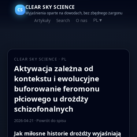
CLEAR SKY SCIENCE
CS
Wyjaśnienia oparte na dowodach, bez zbędnego żargonu
Artykuły
Search
O nas
PL
▼
CLEAR SKY SCIENCE · PL
Aktywacja zależna od
kontekstu i ewolucyjne
buforowanie feromonu
płciowego u drożdży
schizofonalnych
2026-04-21
·
Powrót do spisu
Jak miłosne historie drożdży wyjaśniają