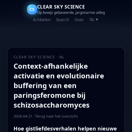
CLEAR SKY SCIENCE
CS
Op bewijs gebaseerde, jargonarme uitleg
Artikelen
Search
Over
NL
▼
CLEAR SKY SCIENCE · NL
Context-afhankelijke
activatie en evolutionaire
buffering van een
paringsferomone bij
schizosaccharomyces
2026-04-21
·
Terug naar het overzicht
Hoe gistliefdesverhalen helpen nieuwe