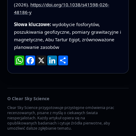
(2026).
https://doi.org/10.1038/s41598-026-
48186-y
Słowa kluczowe:
wydobycie fosforytów,
poszukiwania geofizyczne, pomiary grawitacyjne i
magnetyczne, Abu Tartur Egipt, zrównoważone
planowanie zasobów
WhatsApp
Facebook
X
LinkedIn
Podziel
się
O Clear Sky Science
Clear Sky Science przygotowuje przystępne omówienia prac
recenzowanych, pisane z myślą o ciekawych świata
niespecjalistach. Każdy artykuł opiera się na
opublikowanych badaniach i cytuje źródła pierwotne, aby
umożliwić dalsze zgłębianie tematu.