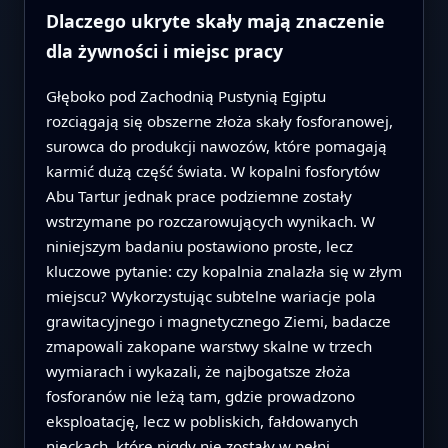
Dlaczego ukryte skały mają znaczenie
dla żywności i miejsc pracy
Głęboko pod Zachodnią Pustynią Egiptu
rozciągają się obszerne złoża skały fosforanowej,
surowca do produkcji nawozów, które pomagają
karmić dużą część świata. W kopalni fosforytów
Abu Tartur jednak prace podziemne zostały
wstrzymane po rozczarowujących wynikach. W
niniejszym badaniu postawiono proste, lecz
kluczowe pytanie: czy kopalnia znalazła się w złym
miejscu? Wykorzystując subtelne wariacje pola
grawitacyjnego i magnetycznego Ziemi, badacze
zmapowali zakopane warstwy skalne w trzech
wymiarach i wykazali, że najbogatsze złoża
fosforanów nie leżą tam, gdzie prowadzono
eksploatację, lecz w pobliskich, fałdowanych
nieckach, które nigdy nie zostały w pełni