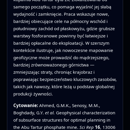
samego początku, co pomaga wyjaśnić jej słabą
wydajność i zamknięcie. Praca wskazuje nowe,
bardziej obiecujące cele na północny wschód i
południowy zachód od płaskowyżu, gdzie grubsze
warstwy fosforanowe powinny być łatwiejsze i
bardziej opłacalne do eksploatacji. W szerszym
kontekście ilustruje, jak nowoczesne mapowanie
geofizyczne może prowadzić do mądrzejszego,
bardziej zrównoważonego górnictwa —
zmniejszając straty, chroniąc krajobraz i
poprawiając bezpieczeństwo kluczowych zasobów,
takich jak nawozy, które leżą u podstaw globalnej
produkcji żywności.
Cytowanie:
Ahmed, G.M.K., Senosy, M.M.,
Boghdady, G.Y.
et al.
Geophysical characterization
of subsurface structures for optimal planning in
the Abu Tartur phosphate mine.
Sci Rep
16
, 13006