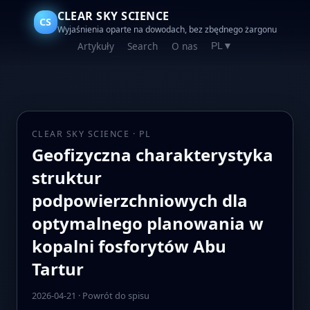
CLEAR SKY SCIENCE
CS
Wyjaśnienia oparte na dowodach, bez zbędnego żargonu
Artykuły
Search
O nas
PL
▼
CLEAR SKY SCIENCE · PL
Geofizyczna charakterystyka
struktur
podpowierzchniowych dla
optymalnego planowania w
kopalni fosforytów Abu
Tartur
2026-04-21
·
Powrót do spisu