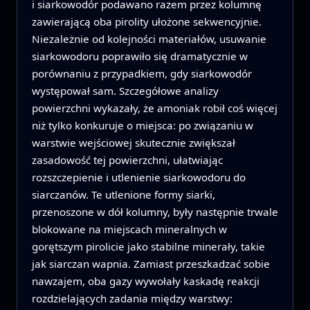
i siarkowodór podawano razem przez kolumnę
zawierającą oba pirolity ułożone sekwencyjnie.
Niezależnie od kolejności materiałów, usuwanie
siarkowodoru poprawiło się dramatycznie w
porównaniu z przypadkiem, gdy siarkowodór
występował sam. Szczegółowe analizy
powierzchni wykazały, że amoniak robił coś więcej
niż tylko konkuruje o miejsca: po związaniu w
warstwie wejściowej skutecznie zwiększał
zasadowość tej powierzchni, ułatwiając
rozszczepienie i utlenienie siarkowodoru do
siarczanów. Te utlenione formy siarki,
przenoszone w dół kolumny, były następnie trwale
blokowane na miejscach mineralnych w
gorętszym pirolicie jako stabilne minerały, takie
jak siarczan wapnia. Zamiast przeszkadzać sobie
nawzajem, oba gazy wywołały kaskadę reakcji
rozdzielających zadania między warstwy: