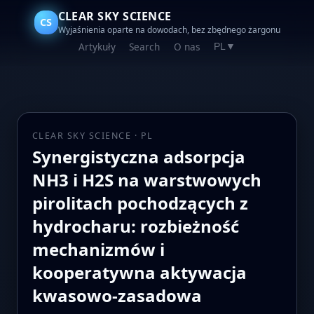
CLEAR SKY SCIENCE
CS
Wyjaśnienia oparte na dowodach, bez zbędnego żargonu
Artykuły
Search
O nas
PL
▼
CLEAR SKY SCIENCE · PL
Synergistyczna adsorpcja
NH3 i H2S na warstwowych
pirolitach pochodzących z
hydrocharu: rozbieżność
mechanizmów i
kooperatywna aktywacja
kwasowo‑zasadowa