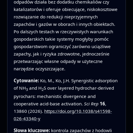
odpadów działa bez dodatku chemikaliów czy
katalizatorów i oferuje obiecujące, niskokosztowe
rozwiązanie do redukcji nieprzyjemnych
zapachów i gazów w oborach i innych obiektach.
Po dalszych testach w rzeczywistych warunkach
gospodarskich takie systemy mogłyby pomóc
gospodarstwom ograniczyć zarówno uciążliwe
zapachy, jak i ryzyka zdrowotne, jednocześnie
przetwarzając własne odpady w użyteczne
narzędzie oczyszczające.
Cytowanie:
Ko, M., Ko, J.H. Synergistic adsorption
of NH
and H
S over layered hydrochar-derived
3
2
pyrochars: mechanistic divergence and
cooperative acid-base activation.
Sci Rep
16
,
13860 (2026).
https://doi.org/10.1038/s41598-
026-43340-y
Słowa kluczowe:
kontrola zapachów z hodowli