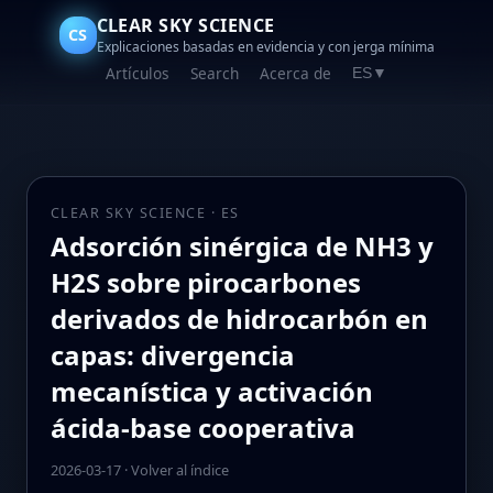
CLEAR SKY SCIENCE
CS
Explicaciones basadas en evidencia y con jerga mínima
Artículos
Search
Acerca de
ES
▼
CLEAR SKY SCIENCE · ES
Adsorción sinérgica de NH3 y
H2S sobre pirocarbones
derivados de hidrocarbón en
capas: divergencia
mecanística y activación
ácida-base cooperativa
2026-03-17
·
Volver al índice