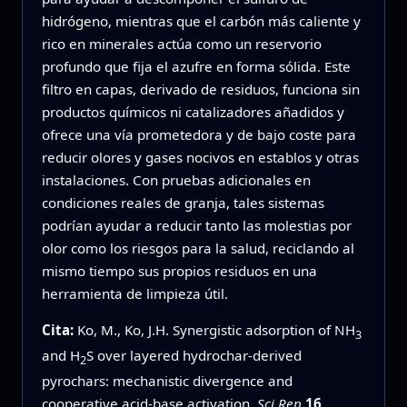
hidrógeno, mientras que el carbón más caliente y
rico en minerales actúa como un reservorio
profundo que fija el azufre en forma sólida. Este
filtro en capas, derivado de residuos, funciona sin
productos químicos ni catalizadores añadidos y
ofrece una vía prometedora y de bajo coste para
reducir olores y gases nocivos en establos y otras
instalaciones. Con pruebas adicionales en
condiciones reales de granja, tales sistemas
podrían ayudar a reducir tanto las molestias por
olor como los riesgos para la salud, reciclando al
mismo tiempo sus propios residuos en una
herramienta de limpieza útil.
Cita:
Ko, M., Ko, J.H. Synergistic adsorption of NH
3
and H
S over layered hydrochar-derived
2
pyrochars: mechanistic divergence and
cooperative acid-base activation.
Sci Rep
16
,