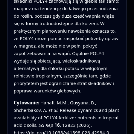
składniki POLY4 zachowują się w glebie tak samo:
magnez ma tendencję do łatwego przechodzenia
do roślin, podczas gdy duża część wapnia wiąże
się w formy trudnodostępne dla korzeni. W
praktycznym planowaniu nawożenia oznacza to,
że POLY4 może pomóc zaspokoić potrzeby upraw
w magnez, ale może nie w pełni pokryć
zapotrzebowania na wapń. Ogólnie POLY4
wydaje się obiecującą, wieloskładnikową
alternatywą dla chlorku potasu w wilgotnym
rolnictwie tropikalnym, szczególnie tam, gdzie
priorytetem jest ograniczanie strat składników i
poprawa warunków glebowych.
Cytowanie:
Hanafi, M.M., Gusyana, D.,
Shcherbakov, A.
et al.
Release dynamics and plant
availability of POLY4 fertilizer nutrients in tropical
acidic soils.
Sci Rep
16
, 12823 (2026).
https://doi.org/10.1038/s41598-026-42984-0