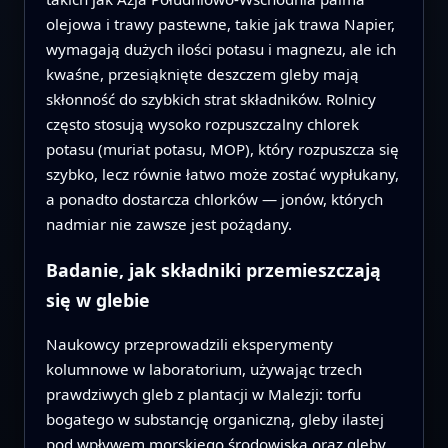
olejowa i trawy pastewne, takie jak trawa Napier,
wymagają dużych ilości potasu i magnezu, ale ich
kwaśne, przesiąknięte deszczem gleby mają
skłonność do szybkich strat składników. Rolnicy
często stosują wysoko rozpuszczalny chlorek
potasu (muriat potasu, MOP), który rozpuszcza się
szybko, lecz równie łatwo może zostać wypłukany,
a ponadto dostarcza chlorków — jonów, których
nadmiar nie zawsze jest pożądany.
Badanie, jak składniki przemieszczają
się w glebie
Naukowcy przeprowadzili eksperymenty
kolumnowe w laboratorium, używając trzech
prawdziwych gleb z plantacji w Malezji: torfu
bogatego w substancję organiczną, gleby ilastej
pod wpływem morskiego środowiska oraz gleby