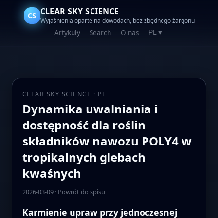
CLEAR SKY SCIENCE
CS
Wyjaśnienia oparte na dowodach, bez zbędnego żargonu
Artykuły
Search
O nas
PL
▼
CLEAR SKY SCIENCE · PL
Dynamika uwalniania i
dostępność dla roślin
składników nawozu POLY4 w
tropikalnych glebach
kwaśnych
2026-03-09
·
Powrót do spisu
Karmienie upraw przy jednoczesnej