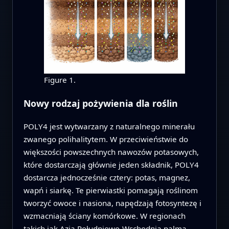
Figure 1.
Nowy rodzaj pożywienia dla roślin
POLY4 jest wytwarzany z naturalnego minerału
zwanego polihalitytem. W przeciwieństwie do
większości powszechnych nawozów potasowych,
które dostarczają głównie jeden składnik, POLY4
dostarcza jednocześnie cztery: potas, magnez,
wapń i siarkę. Te pierwiastki pomagają roślinom
tworzyć owoce i nasiona, napędzają fotosyntezę i
wzmacniają ściany komórkowe. W regionach
takich jak Azja Południowo-Wschodnia palma