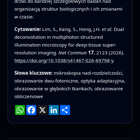
drzwi do bardziej szczegółowych badań nad
organizacją struktur biologicznych i ich zmianami
w czasie.
Cytowanie:
Lim, S., Kang, S., Hong, J.H.
et al.
Dual
deconvolution in multiphoton structured
illumination microscopy for deep-tissue super-
resolution imaging.
Nat Commun
17
, 2123 (2026).
https://doi.org/10.1038/s41467-026-69798-y
Słowa kluczowe:
mikroskopia nad‑rozdzielczości,
obrazowanie dwu‑fotoniczne, optyka adaptacyjna,
obrazowanie w głębokich tkankach, obrazowanie
obliczeniowe
WhatsApp
Facebook
X
LinkedIn
Podziel
się