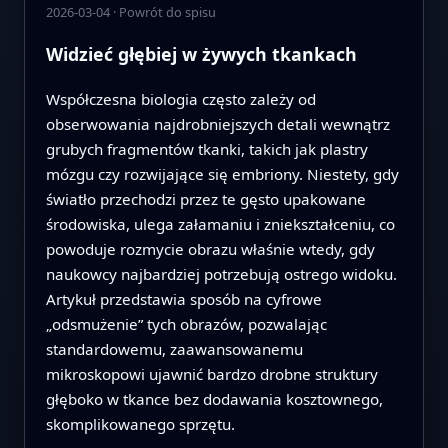
2026-03-04
·
Powrót do spisu
Widzieć głębiej w żywych tkankach
Współczesna biologia często zależy od
obserwowania najdrobniejszych detali wewnątrz
grubych fragmentów tkanki, takich jak plastry
mózgu czy rozwijające się embriony. Niestety, gdy
światło przechodzi przez te gęsto upakowane
środowiska, ulega załamaniu i zniekształceniu, co
powoduje rozmycie obrazu właśnie wtedy, gdy
naukowcy najbardziej potrzebują ostrego widoku.
Artykuł przedstawia sposób na cyfrowe
„odsmużenie” tych obrazów, pozwalając
standardowemu, zaawansowanemu
mikroskopowi ujawnić bardzo drobne struktury
głęboko w tkance bez dodawania kosztownego,
skomplikowanego sprzętu.