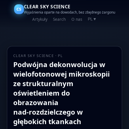
CLEAR SKY SCIENCE
CS
Wyjaśnienia oparte na dowodach, bez zbędnego żargonu
Artykuły
Search
O nas
PL
▼
CLEAR SKY SCIENCE · PL
Podwójna dekonwolucja w
wielofotonowej mikroskopii
ze strukturalnym
oświetleniem do
obrazowania
nad‑rozdzielczego w
głębokich tkankach