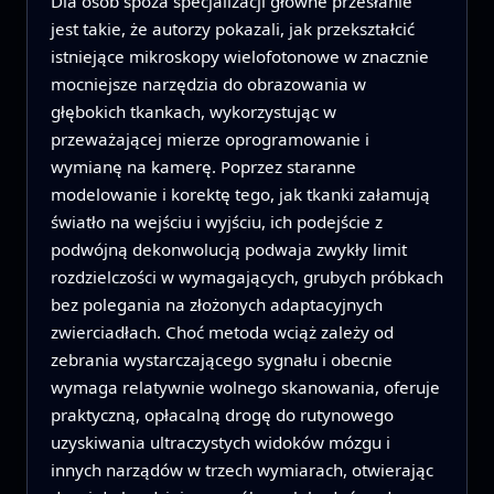
Dla osób spoza specjalizacji główne przesłanie
jest takie, że autorzy pokazali, jak przekształcić
istniejące mikroskopy wielofotonowe w znacznie
mocniejsze narzędzia do obrazowania w
głębokich tkankach, wykorzystując w
przeważającej mierze oprogramowanie i
wymianę na kamerę. Poprzez staranne
modelowanie i korektę tego, jak tkanki załamują
światło na wejściu i wyjściu, ich podejście z
podwójną dekonwolucją podwaja zwykły limit
rozdzielczości w wymagających, grubych próbkach
bez polegania na złożonych adaptacyjnych
zwierciadłach. Choć metoda wciąż zależy od
zebrania wystarczającego sygnału i obecnie
wymaga relatywnie wolnego skanowania, oferuje
praktyczną, opłacalną drogę do rutynowego
uzyskiwania ultraczystych widoków mózgu i
innych narządów w trzech wymiarach, otwierając