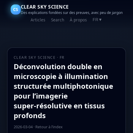
CLEAR SKY SCIENCE
CS
Des explications fondées sur des preuves, avec peu de jargon
Articles
Search
À propos
FR
▼
CLEAR SKY SCIENCE · FR
Déconvolution double en
microscopie à illumination
structurée multiphotonique
pour l’imagerie
super‑résolutive en tissus
profonds
2026-03-04
·
Retour à l’index