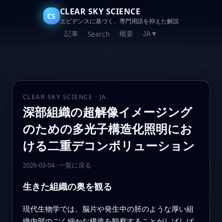
CLEAR SKY SCIENCE
CS
エビデンスに基づく、専門用語を抑えた解説
記事
概要
Search
JA
▼
CLEAR SKY SCIENCE · JA
深部組織の超解像イメージング
のための多光子構造化照明にお
ける二重デコンボリューション
2026-03-04
·
一覧に戻る
生きた組織の奥を観る
現代生物学では、脳片や発生中の胚のような厚い組
織内部のごく細かな構造を観察することがしばしば