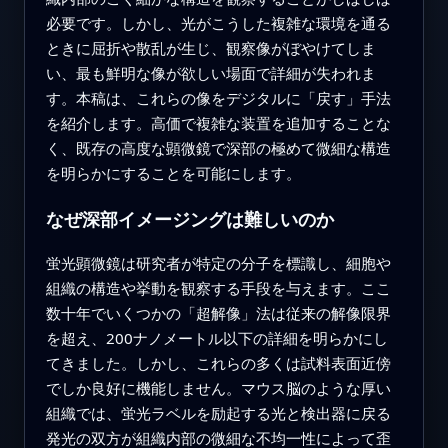
必要です。しかし、光がこうした複雑な環境を通る
ときに屈折や散乱が生じ、観察像がぼやけてしま
い、最も鮮明な像が欲しい場面で詳細が失われま
す。本稿は、これらの像をデジタルに「戻す」手法
を紹介します。高価で複雑な装置を追加することな
く、既存の高度な顕微鏡で深部の極めて微細な構造
を明らかにすることを可能にします。
なぜ深部イメージングは難しいのか
蛍光顕微鏡は研究者が特定の分子を標識し、細胞や
組織の構造や挙動を観察する手段を与えます。ここ
数十年でいくつかの「超解像」法は従来の解像限界
を超え、200ナノメートル以下の詳細を明らかにし
てきました。しかし、これらの多くは試料表面近傍
でしか良好に機能しません。マウス脳のような厚い
組織では、蛍光ラベルを励起する光と検出器に戻る
発光の双方が組織内部の微細な不均一性によって歪