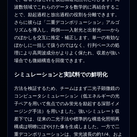
波数領域でこれらのデータを数学的に再結合するこ
とで、励起過程と放出過程の役割を分離できます。
さらに彼らは「二重デコンボリューション」アルゴ
リズムを導入し、両側——入射光と出射光——から
のぼかしを交互に推定・補正します。単一の有効な
ぼかしに一括して扱うのではなく、行列ベースの処
理により高周波成分がよりよく保たれ、収差が強い
場合でも微細構造を回復できます。
シミュレーションと実試料での鮮明化
方法を検証するため、チームはまず二光子顕微鏡の
コンピュータシミュレーション（低エネルギーの光
子ペアを用いて焦点でのみ蛍光を励起する深部イメ
ージング手法）を用いました。強いシミュレート収
差下では、従来の二光子法や標準的な構造化照明再
構成は明瞭にぼやけた像を生成しました。一方で二
重デコンボリューションは、蛍光波長の約1/4、およ