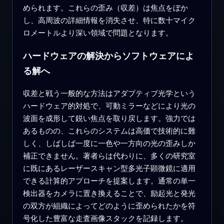
められます。これらの歪み（収差）は焦点をぼか
し、高周波の詳細情報を消失させ、特に数十マイク
ロメートルより深い領域で問題となります。
ハードウェアの解決からソフトウェアによ
る解へ
収差と戦う一般的な方法はアダプティブ光学という
ハードウェア的対処で、可動ミラーなどにより光の
波面を成形して鋭い焦点を取り戻します。強力では
あるものの、これらのシステムは高価で技術的に難
しく、しばしば一度に一色や一方向の光の歪みしか
補正できません。著者らは代わりに、多くの研究室
に既にあるレーザースキャン型多光子顕微鏡に適用
できる計算的アプローチを提案します。通常の単一
検出器をカメラに置き換えることで、励起光と発光
の双方が組織によってどのように歪められたかを符
号化した豊富な走査画像スタックを記録します。