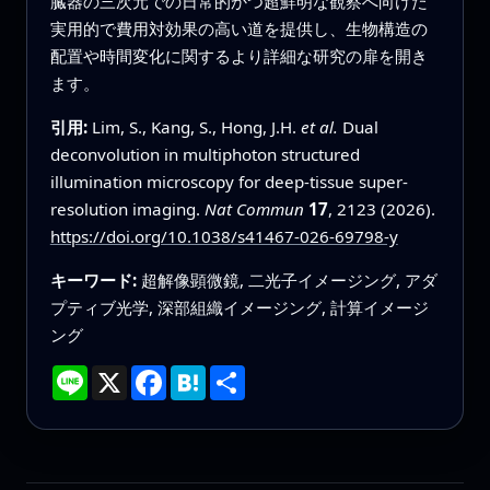
臓器の三次元での日常的かつ超鮮明な観察へ向けた
実用的で費用対効果の高い道を提供し、生物構造の
配置や時間変化に関するより詳細な研究の扉を開き
ます。
引用:
Lim, S., Kang, S., Hong, J.H.
et al.
Dual
deconvolution in multiphoton structured
illumination microscopy for deep-tissue super-
resolution imaging.
Nat Commun
17
, 2123 (2026).
https://doi.org/10.1038/s41467-026-69798-y
キーワード:
超解像顕微鏡, 二光子イメージング, アダ
プティブ光学, 深部組織イメージング, 計算イメージ
ング
Line
X
Facebook
Hatena
共
有