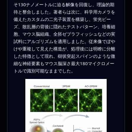
そ130ナノメートルに迫る解像を回復し、理論的期
待と整合しました。著者らは次に、科学用カメラを
備えたカスタムの二光子装置を構築し、蛍光ビー
ズ、散乱層の背後に隠れたテストパターン、培養細
胞、マウス脳組織、全胚ゼブラフィッシュなどの実
試料にアルゴリズムを適用しました。従来像でぼや
けや重複して見えた構造が、処理後には明瞭に分離
した特徴として現れ、樹状突起スパインのような微
細な神経要素もマウス脳深さ最大180マイクロメー
トルで識別可能なままでした。