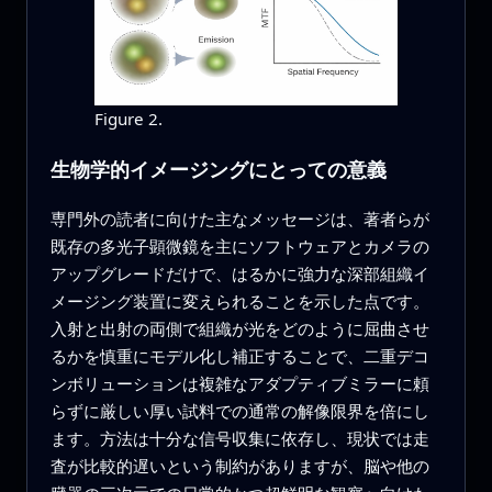
Figure 2.
生物学的イメージングにとっての意義
専門外の読者に向けた主なメッセージは、著者らが
既存の多光子顕微鏡を主にソフトウェアとカメラの
アップグレードだけで、はるかに強力な深部組織イ
メージング装置に変えられることを示した点です。
入射と出射の両側で組織が光をどのように屈曲させ
るかを慎重にモデル化し補正することで、二重デコ
ンボリューションは複雑なアダプティブミラーに頼
らずに厳しい厚い試料での通常の解像限界を倍にし
ます。方法は十分な信号収集に依存し、現状では走
査が比較的遅いという制約がありますが、脳や他の