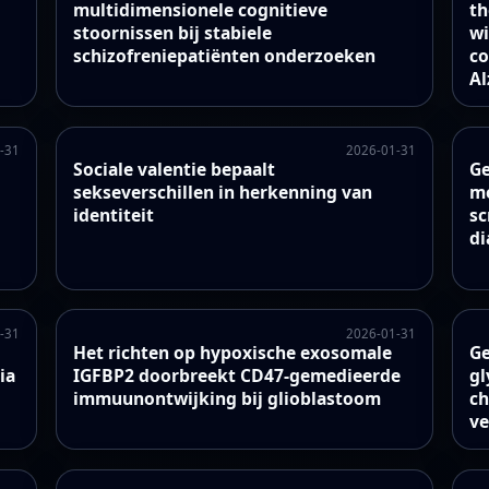
multidimensionele cognitieve
th
stoornissen bij stabiele
wi
schizofreniepatiënten onderzoeken
co
Al
-31
2026-01-31
Sociale valentie bepaalt
Ge
sekseverschillen in herkenning van
me
identiteit
sc
di
-31
2026-01-31
Het richten op hypoxische exosomale
Ge
ia
IGFBP2 doorbreekt CD47-gemedieerde
gl
immuunontwijking bij glioblastoom
ch
ve