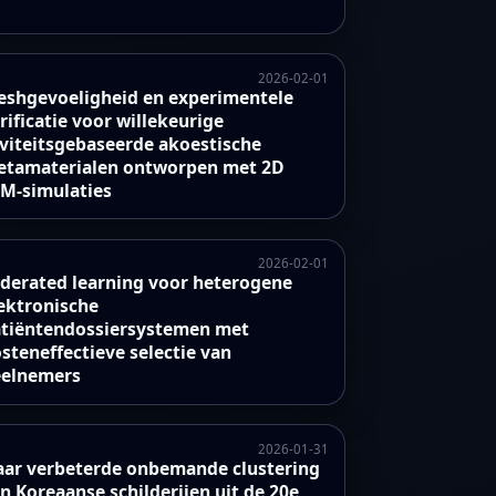
2026-02-01
shgevoeligheid en experimentele
rificatie voor willekeurige
viteitsgebaseerde akoestische
tamaterialen ontworpen met 2D
M-simulaties
2026-02-01
derated learning voor heterogene
ektronische
tiëntendossiersystemen met
steneffectieve selectie van
elnemers
2026-01-31
ar verbeterde onbemande clustering
n Koreaanse schilderijen uit de 20e