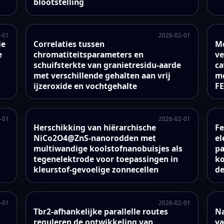
blootstelling
-01
2026-02-01
ie
Correlaties tussen
Me
e
chromatiteitsparameters en
ve
schuifsterkte van granietresidu-aarde
ca
met verschillende gehalten aan vrij
me
ijzeroxide en vochtgehalte
FE
-01
2026-02-01
Herschikking van hiërarchische
Fe
NiCo2O4@ZnS-nanorodden met
el
multiwandige koolstofnanobuisjes als
pa
tegenelektrode voor toepassingen in
ko
kleurstof-gevoelige zonnecellen
de
-01
2026-02-01
Tbr2-afhankelijke parallelle routes
Na
reguleren de ontwikkeling van
va