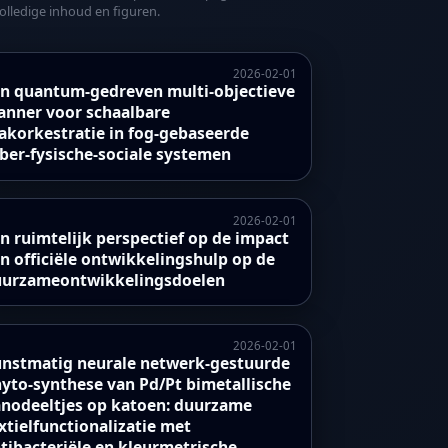
olledige inhoud en figuren.
2026-02-01
n quantum-gedreven multi-objectieve
anner voor schaalbare
akorkestratie in fog-gebaseerde
ber-fysische-sociale systemen
2026-02-01
n ruimtelijk perspectief op de impact
n officiële ontwikkelingshulp op de
urzameontwikkelingsdoelen
2026-02-01
nstmatig neurale netwerk-gestuurde
yto-synthese van Pd/Pt bimetallische
nodeeltjes op katoen: duurzame
xtielfunctionalizatie met
tibacteriële en kleurmetrische