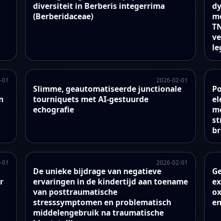
n
diversiteit in Berberis integerrima
dy
(Berberidaceae)
me
TN
ve
le
-01
2026-02-01
Slimme, geautomatiseerde junctionale
Po
n
tourniquets met AI-gestuurde
el
echografie
mo
st
b
-01
2026-02-01
De unieke bijdrage van negatieve
Ge
r
ervaringen in de kindertijd aan toename
ex
van posttraumatische
ox
stresssymptomen en problematisch
en
middelengebruik na traumatische