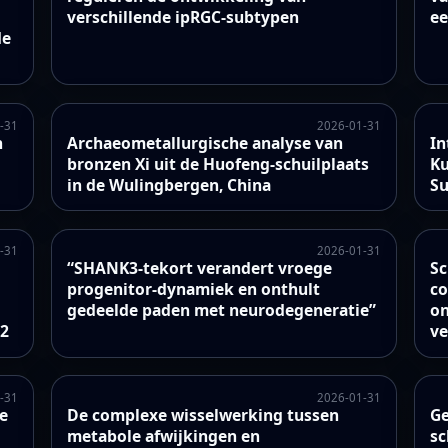
verschillende ipRGC-subtypen
ee
de
-31
2026-01-31
n
Archaeometallurgische analyse van
In
bronzen Xi uit de Huofeng-schuilplaats
Ku
in de Wulingbergen, China
S
-31
2026-01-31
“SHANK3-tekort verandert vroege
Sc
progenitor-dynamiek en onthult
co
gedeelde paden met neurodegeneratie”
on
22
ve
-31
2026-01-31
de
De complexe wisselwerking tussen
Ge
metabole afwijkingen en
sc