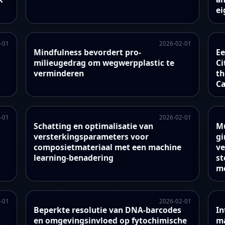
ei
-01
2026-02-01
e
Mindfulness bevordert pro-
Ee
milieugedrag om wegwerpplastic te
Ci
verminderen
th
Ca
-01
2026-02-01
Schatting en optimalisatie van
Mu
versterkingsparameters voor
gi
composietmateriaal met een machine
ve
learning-benadering
st
m
-01
2026-02-01
Beperkte resolutie van DNA-barcodes
In
en omgevingsinvloed op fytochimische
ma