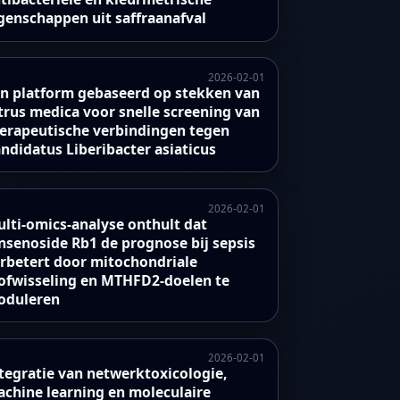
genschappen uit saffraanafval
2026-02-01
n platform gebaseerd op stekken van
trus medica voor snelle screening van
erapeutische verbindingen tegen
ndidatus Liberibacter asiaticus
2026-02-01
lti-omics-analyse onthult dat
nsenoside Rb1 de prognose bij sepsis
rbetert door mitochondriale
ofwisseling en MTHFD2-doelen te
oduleren
2026-02-01
tegratie van netwerktoxicologie,
chine learning en moleculaire