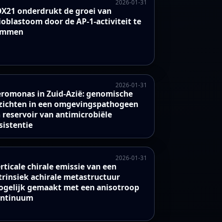
2026-01-31
X21 onderdrukt de groei van
ioblastoom door de AP-1-activiteit te
emmen
2026-01-31
romonas in Zuid-Azië: genomische
zichten in een omgevingspathogeen
 reservoir van antimicrobiële
sistentie
2026-01-31
rticale chirale emissie van een
trinsiek achirale metastructuur
gelijk gemaakt met een anisotroop
ontinuum