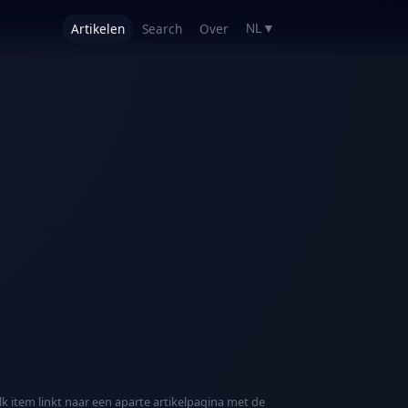
Artikelen
Search
Over
NL
▼
lk item linkt naar een aparte artikelpagina met de