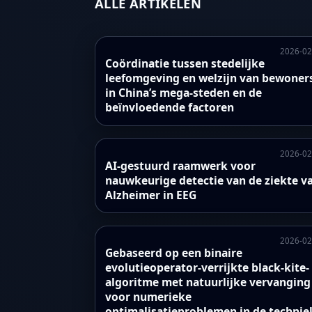
ALLE ARTIKELEN
2026-02
Coördinatie tussen stedelijke
leefomgeving en welzijn van bewoner
in China’s mega-steden en de
beïnvloedende factoren
2026-02
AI-gestuurd raamwerk voor
nauwkeurige detectie van de ziekte v
Alzheimer in EEG
2026-02
Gebaseerd op een binaire
evolutieoperator-verrijkte black-kite-
algoritme met natuurlijke vervanging
voor numerieke
optimalisatieproblemen in de technie