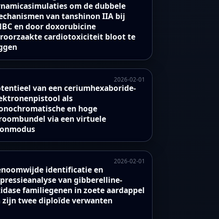
namicasimulaties om de dubbele
chanismen van tanshinon IIA bij
BC en door doxorubicine
roorzaakte cardiotoxiciteit bloot te
ggen
2026-02-01
tentieel van een ceriumhexaboride-
ektronenpistool als
nochromatische en hoge
roombundel via een virtuele
ronmodus
2026-02-01
noomwijde identificatie en
pressieanalyse van gibberelline-
idase familiegenen in zoete aardappel
 zijn twee diploïde verwanten