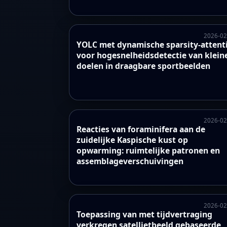
2026-02
YOLC met dynamische sparsity-attent
voor hogesnelheidsdetectie van klein
doelen in draagbare sportbeelden
2026-02
Reacties van foraminifera aan de
zuidelijke Kaspische kust op
opwarming: ruimtelijke patronen en
assemblageverschuivingen
2026-02
Toepassing van met tijdvertraging
verkregen satellietbeeld gebaseerde