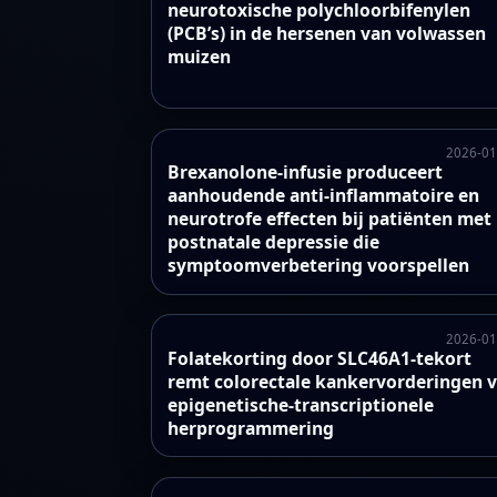
neurotoxische polychloorbifenylen
(PCB’s) in de hersenen van volwassen
muizen
2026-01
Brexanolone-infusie produceert
aanhoudende anti-inflammatoire en
neurotrofe effecten bij patiënten met
postnatale depressie die
symptoomverbetering voorspellen
2026-01
Folatekorting door SLC46A1-tekort
remt colorectale kankervorderingen v
epigenetische-transcriptionele
herprogrammering