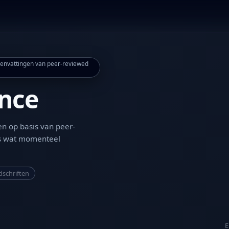
nvattingen van peer-reviewed
ence
en op basis van peer-
es wat momenteel
dschriften
E