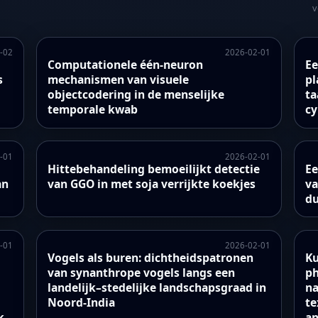
v
-02
2026-02-01
Computationele één-neuron
Ee
s
mechanismen van visuele
pl
objectcodering in de menselijke
ta
temporale kwab
cy
-01
2026-02-01
Hittebehandeling bemoeilijkt detectie
Ee
an
van GGO in met soja verrijkte koekjes
va
du
-01
2026-02-01
Vogels als buren: dichtheidspatronen
Ku
van synanthrope vogels langs een
ph
landelijk–stedelijke landschapsgraad in
na
Noord-India
te
k
an