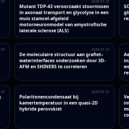
-31
2026-01-31
Mutant TDP-43 veroorzaakt stoornissen
SO
in axonaal transport en glycolyse in een
gl
muis stamcel-afgeleid
r
motorneuronmodel van amyotrofische
laterale sclerose (ALS)
-31
2026-01-31
De moleculaire structuur aan grafiet–
Ae
waterinterfaces onderzoeken door 3D-
in
AFM en SHINERS te correleren
en
re
-31
2026-01-31
g
Polaritonencondensaat bij
Ve
kamertemperatuur in een quasi-2D
in
hybride perovskiet
mo
c