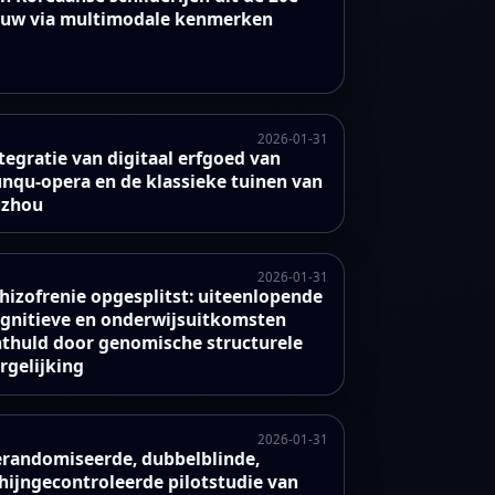
uw via multimodale kenmerken
2026-01-31
tegratie van digitaal erfgoed van
nqu‑opera en de klassieke tuinen van
uzhou
2026-01-31
hizofrenie opgesplitst: uiteenlopende
gnitieve en onderwijsuitkomsten
thuld door genomische structurele
rgelijking
2026-01-31
randomiseerde, dubbelblinde,
hijngecontroleerde pilotstudie van