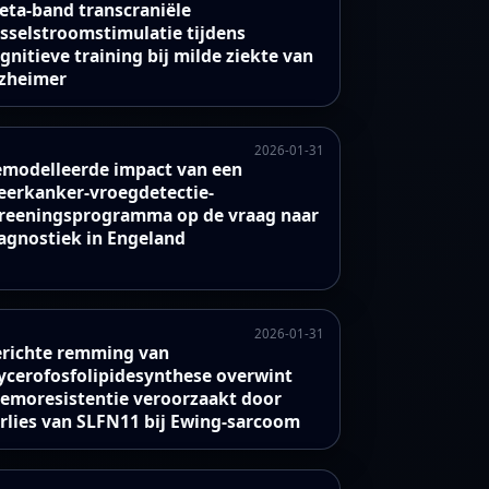
eta-band transcraniële
sselstroomstimulatie tijdens
gnitieve training bij milde ziekte van
zheimer
2026-01-31
modelleerde impact van een
erkanker-vroegdetectie-
reeningsprogramma op de vraag naar
agnostiek in Engeland
2026-01-31
richte remming van
ycerofosfolipidesynthese overwint
emoresistentie veroorzaakt door
rlies van SLFN11 bij Ewing-sarcoom