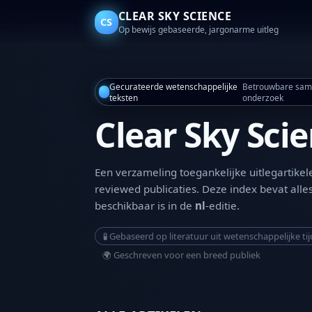
CLEAR SKY SCIENCE
CS
Op bewijs gebaseerde, jargonarme uitleg
Gecurateerde wetenschappelijke
Betrouwbare same
teksten
onderzoek
Clear Sky Sci
Een verzameling toegankelijke uitlegartikel
reviewed publicaties. Deze index bevat all
beschikbaar is in de
nl
-editie.
🧪 Gebaseerd op literatuur uit wetenschappelijke tij
🌍 Geschreven voor een breed publiek