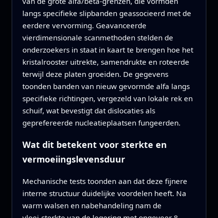
van de grote alfa/bèta‑grenzen, die vormden
langs specifieke slipbanden geassocieerd met de
eerdere vervorming. Geavanceerde
vierdimensionale scanmethoden stelden de
onderzoekers in staat in kaart te brengen hoe het
kristalrooster uitrekte, samendrukte en roteerde
terwijl deze platen groeiden. De gegevens
toonden banden van nieuw gevormde alfa langs
specifieke richtingen, vergezeld van lokale rek en
schuif, wat bevestigt dat dislocaties als
geprefereerde nucleatieplaatsen fungeerden.
Wat dit betekent voor sterkte en
vermoeiingslevensduur
Mechanische tests toonden aan dat deze fijnere
interne structuur duidelijke voordelen heeft. Na
warm walsen en nabehandeling nam de
vloei‑sterkte van de legering met ongeveer 8