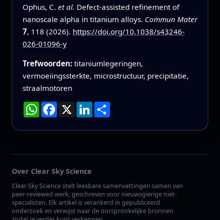
Ophus, C.
et al.
Defect-assisted refinement of
nanoscale alpha in titanium alloys.
Commun Mater
7
, 118 (2026).
https://doi.org/10.1038/s43246-
026-01096-y
Trefwoorden:
titaniumlegeringen,
vermoeiingssterkte, microstructuur, precipitatie,
straalmotoren
WhatsApp
Facebook
X
LinkedIn
Deel
Over Clear Sky Science
Clear Sky Science stelt leesbare samenvattingen samen van
peer-reviewed werk, geschreven voor nieuwsgierige niet-
specialisten. Elk artikel is verankerd in gepubliceerd
onderzoek en verwijst naar de oorspronkelijke bronnen
zodat je verder kunt verkennen.