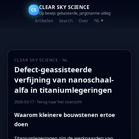
CLEAR SKY SCIENCE
CS
Op bewijs gebaseerde, jargonarme uitleg
Artikelen
Search
Over
NL
▼
CLEAR SKY SCIENCE · NL
Defect-geassisteerde
verfijning van nanoschaal-
alfa in titaniumlegeringen
2026-03-17
·
Terug naar het overzicht
Waarom kleinere bouwstenen ertoe
doen
Titaniumlegeringen zijn de werkpaarden van