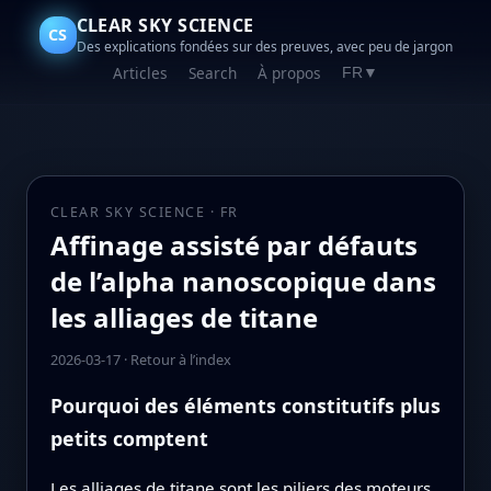
CLEAR SKY SCIENCE
CS
Des explications fondées sur des preuves, avec peu de jargon
Articles
Search
À propos
FR
▼
CLEAR SKY SCIENCE · FR
Affinage assisté par défauts
de l’alpha nanoscopique dans
les alliages de titane
2026-03-17
·
Retour à l’index
Pourquoi des éléments constitutifs plus
petits comptent
Les alliages de titane sont les piliers des moteurs