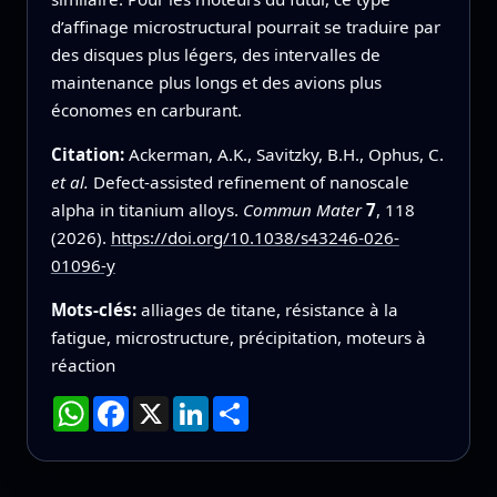
d’affinage microstructural pourrait se traduire par
des disques plus légers, des intervalles de
maintenance plus longs et des avions plus
économes en carburant.
Citation:
Ackerman, A.K., Savitzky, B.H., Ophus, C.
et al.
Defect-assisted refinement of nanoscale
alpha in titanium alloys.
Commun Mater
7
, 118
(2026).
https://doi.org/10.1038/s43246-026-
01096-y
Mots-clés:
alliages de titane, résistance à la
fatigue, microstructure, précipitation, moteurs à
réaction
WhatsApp
Facebook
X
LinkedIn
Partager