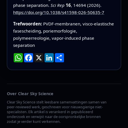
phase separation.
Sci Rep
16
, 14694 (2026).
https://doi.org/10.1038/s41598-026-50635-7
Trefwoorden:
PVDF-membranen, visco-elastische
fasescheiding, poriemorfologie,
polymeerreologie, vapor-induced phase
separation
WhatsApp
Facebook
X
LinkedIn
Deel
Over Clear Sky Science
Clear Sky Science stelt leesbare samenvattingen samen van
peer-reviewed werk, geschreven voor nieuwsgierige niet-
specialisten. Elk artikel is verankerd in gepubliceerd
onderzoek en verwijst naar de oorspronkelijke bronnen
zodat je verder kunt verkennen.