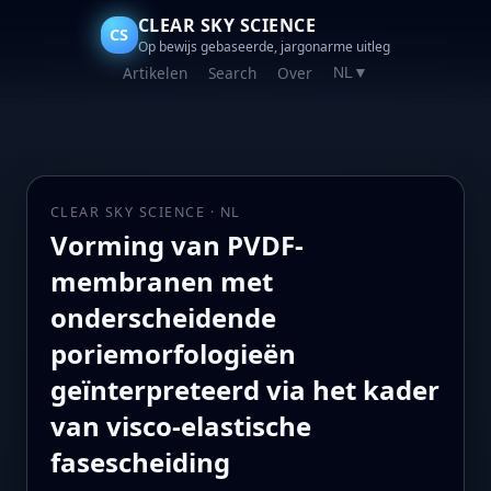
CLEAR SKY SCIENCE
CS
Op bewijs gebaseerde, jargonarme uitleg
Artikelen
Search
Over
NL
▼
CLEAR SKY SCIENCE · NL
Vorming van PVDF-
membranen met
onderscheidende
poriemorfologieën
geïnterpreteerd via het kader
van visco-elastische
fasescheiding