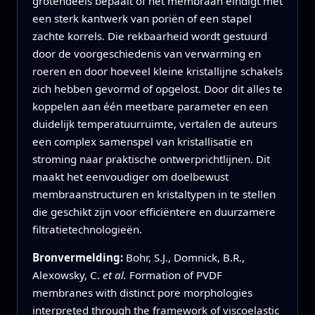
grotendeels bepaalt of het membraan eindigt met
een sterk kantwerk van poriën of een stapel
zachte korrels. Die rekbaarheid wordt gestuurd
door de voorgeschiedenis van verwarming en
roeren en door hoeveel kleine kristallijne schakels
zich hebben gevormd of opgelost. Door dit alles te
koppelen aan één meetbare parameter en een
duidelijk temperatuurruimte, vertalen de auteurs
een complex samenspel van kristallisatie en
stroming naar praktische ontwerprichtlijnen. Dit
maakt het eenvoudiger om doelbewust
membraanstructuren en kristaltypen in te stellen
die geschikt zijn voor efficiëntere en duurzamere
filtratietechnologieën.
Bronvermelding:
Bohr, S.J., Domnick, B.R.,
Alexowsky, C.
et al.
Formation of PVDF
membranes with distinct pore morphologies
interpreted through the framework of viscoelastic