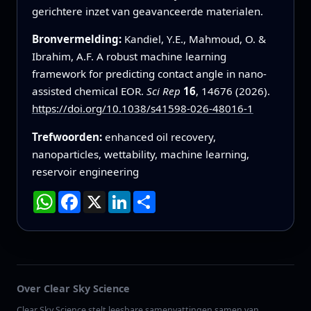
gerichtere inzet van geavanceerde materialen.
Bronvermelding:
Kandiel, Y.E., Mahmoud, O. &
Ibrahim, A.F. A robust machine learning
framework for predicting contact angle in nano-
assisted chemical EOR.
Sci Rep
16
, 14676 (2026).
https://doi.org/10.1038/s41598-026-48016-1
Trefwoorden:
enhanced oil recovery,
nanoparticles, wettability, machine learning,
reservoir engineering
WhatsApp
Facebook
X
LinkedIn
Deel
Over Clear Sky Science
Clear Sky Science stelt leesbare samenvattingen samen van