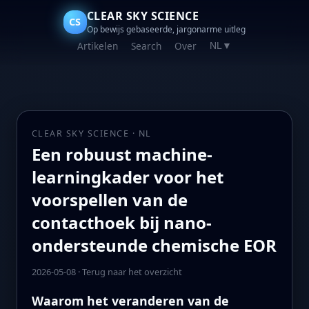
CLEAR SKY SCIENCE
CS
Op bewijs gebaseerde, jargonarme uitleg
Artikelen
Search
Over
NL
▼
CLEAR SKY SCIENCE · NL
Een robuust machine-
learningkader voor het
voorspellen van de
contacthoek bij nano-
ondersteunde chemische EOR
2026-05-08
·
Terug naar het overzicht
Waarom het veranderen van de