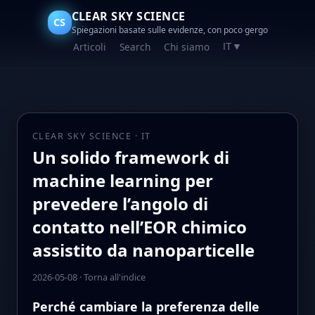
CLEAR SKY SCIENCE
CS
Spiegazioni basate sulle evidenze, con poco gergo
Articoli
Search
Chi siamo
IT
▼
CLEAR SKY SCIENCE · IT
Un solido framework di
machine learning per
prevedere l’angolo di
contatto nell’EOR chimico
assistito da nanoparticelle
2026-05-08
·
Torna all'indice
Perché cambia­re la preferenza delle