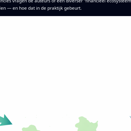
ncies vragen de auteurs of een diverser “financieel ecosystee
en — en hoe dat in de praktijk gebeurt.