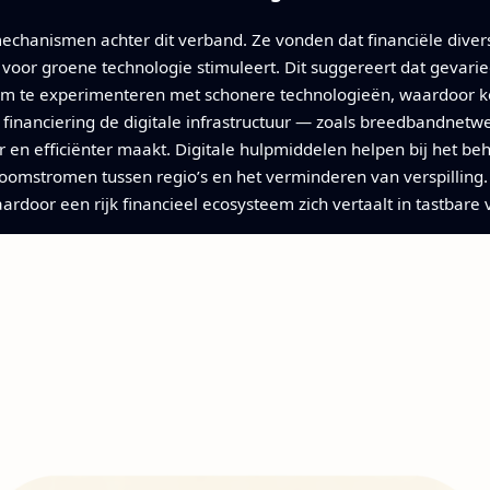
mechanismen achter dit verband. Ze vonden dat financiële dive
en voor groene technologie stimuleert. Dit suggereert dat gevar
 te experimenteren met schonere technologieën, waardoor kos
se financiering de digitale infrastructuur — zoals breedbandnet
r en efficiënter maakt. Digitale hulpmiddelen helpen bij het be
roomstromen tussen regio’s en het verminderen van verspilling
ardoor een rijk financieel ecosysteem zich vertaalt in tastbare