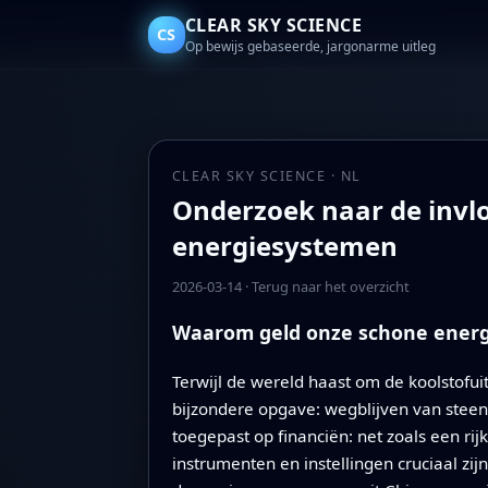
CLEAR SKY SCIENCE
CS
Op bewijs gebaseerde, jargonarme uitleg
CLEAR SKY SCIENCE · NL
Onderzoek naar de invlo
energiesystemen
2026-03-14
·
Terug naar het overzicht
Waarom geld onze schone energ
Terwijl de wereld haast om de koolstofui
bijzondere opgave: wegblijven van steen
toegepast op financiën: net zoals een ri
instrumenten en instellingen cruciaal z