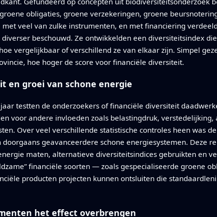
dkant. Gefundeerd op concepten uit biodiversiteitsonderzoek b
groene obligaties, groene verzekeringen, groene beursnotering
 met veel van zulke instrumenten, en met financiering verdeeld
 diverser beschouwd. Ze ontwikkelden een diversiteitsindex die
hoe vergelijkbaar of verschillend ze van elkaar zijn. Simpel ge
vincie, hoe hoger de score voor financiële diversiteit.
eit en groei van schone energie
aar testten de onderzoekers of financiële diversiteit daadwerk
 voor andere invloeden zoals belastingdruk, verstedelijking, a
en. Over veel verschillende statistische controles heen was de
 doorgaans geavanceerdere schone energiesystemen. Deze rela
energie maten, alternatieve diversiteitsindices gebruikten en 
ldzame” financiële soorten — zoals gespecialiseerde groene obl
anciële producten projecten kunnen ontsluiten die standaardl
umenten het effect overbrengen