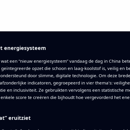
t energiesysteem
an wat een “nieuw energiesysteem” vandaag de dag in China bet
eïntegreerde opzet die schoon en laag-koolstof is, veilig en b
ondersteund door slimme, digitale technologie. Om deze brede
zonderlijke indicatoren, gegroepeerd in vier thema’s: veilighei
gentie en inclusiviteit. Ze gebruikten vervolgens een statistisch
 enkele score te creëren die bijhoudt hoe vergevorderd het ene
at” eruitziet