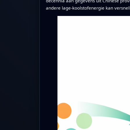
decennia aan gegevens uit Chinese provi
andere lage-koolstofenergie kan versnell