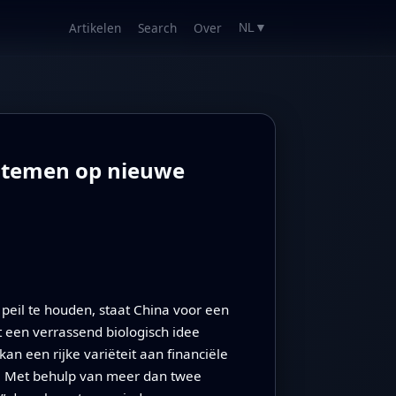
Artikelen
Search
Over
NL
▼
ystemen op nieuwe
 peil te houden, staat China voor een
 een verrassend biologisch idee
n een rijke variëteit aan financiële
m. Met behulp van meer dan twee