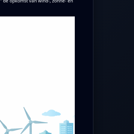
m” de opkomst van wind-, zonne- en