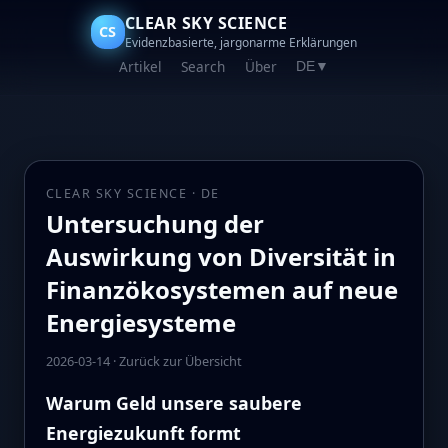
CLEAR SKY SCIENCE
CS
Evidenzbasierte, jargonarme Erklärungen
Artikel
Search
Über
DE
▼
CLEAR SKY SCIENCE · DE
Untersuchung der
Auswirkung von Diversität in
Finanzökosystemen auf neue
Energiesysteme
2026-03-14
·
Zurück zur Übersicht
Warum Geld unsere saubere
Energiezukunft formt