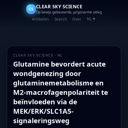
CLEAR SKY SCIENCE
CS
Op bewijs gebaseerde, jargonarme uitleg
Artikelen
Search
Over
NL
▼
CLEAR SKY SCIENCE · NL
Glutamine bevordert acute
wondgenezing door
glutaminemetabolisme en
M2-macrofagenpolariteit te
beïnvloeden via de
MEK/ERK/SLC1A5-
signaleringsweg