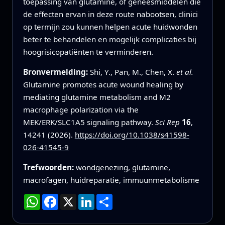
toepassing van glutamine, of geneesmiddelen die
de effecten ervan in deze route nabootsen, clinici
op termijn zou kunnen helpen acute huidwonden
beter te behandelen en mogelijk complicaties bij
hoogrisicopatiënten te verminderen.
Bronvermelding:
Shi, Y., Pan, M., Chen, X.
et al.
Glutamine promotes acute wound healing by
mediating glutamine metabolism and M2
macrophage polarization via the
MEK/ERK/SLC1A5 signaling pathway.
Sci Rep
16
,
14241 (2026).
https://doi.org/10.1038/s41598-
026-41545-9
Trefwoorden:
wondgenezing, glutamine,
macrofagen, huidreparatie, immuunmetabolisme
WhatsApp
Facebook
X
LinkedIn
Deel