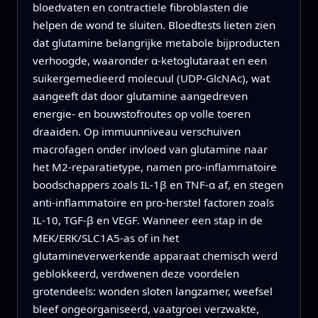
bloedvaten en contractiele fibroblasten die
helpen de wond te sluiten. Bloedtests lieten zien
dat glutamine belangrijke metabole bijproducten
verhoogde, waaronder α-ketoglutaraat en een
suikergemedieerd molecuul (UDP-GlcNAc), wat
aangeeft dat door glutamine aangedreven
energie- en bouwstofroutes op volle toeren
draaiden. Op immuunniveau verschuiven
macrofagen onder invloed van glutamine naar
het M2-reparatietype, namen pro-inflammatoire
boodschappers zoals IL-1β en TNF-α af, en stegen
anti-inflammatoire en pro-herstel factoren zoals
IL-10, TGF-β en VEGF. Wanneer een stap in de
MEK/ERK/SLC1A5-as of in het
glutamineverwerkende apparaat chemisch werd
geblokkeerd, verdwenen deze voordelen
grotendeels: wonden sloten langzamer, weefsel
bleef ongeorganiseerd, vaatgroei verzwakte,