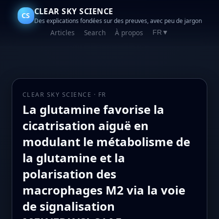
CLEAR SKY SCIENCE
CS
Des explications fondées sur des preuves, avec peu de jargon
Articles
Search
À propos
FR
▼
CLEAR SKY SCIENCE · FR
La glutamine favorise la
cicatrisation aiguë en
modulant le métabolisme de
la glutamine et la
polarisation des
macrophages M2 via la voie
de signalisation