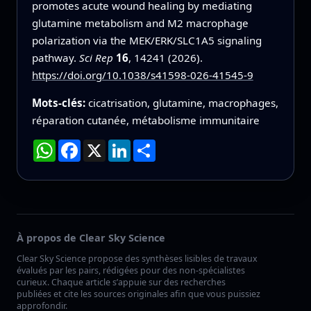
promotes acute wound healing by mediating
glutamine metabolism and M2 macrophage
polarization via the MEK/ERK/SLC1A5 signaling
pathway.
Sci Rep
16
, 14241 (2026).
https://doi.org/10.1038/s41598-026-41545-9
Mots-clés:
cicatrisation, glutamine, macrophages,
réparation cutanée, métabolisme immunitaire
WhatsApp
Facebook
X
LinkedIn
Partager
À propos de Clear Sky Science
Clear Sky Science propose des synthèses lisibles de travaux
évalués par les pairs, rédigées pour des non-spécialistes
curieux. Chaque article s’appuie sur des recherches
publiées et cite les sources originales afin que vous puissiez
approfondir.