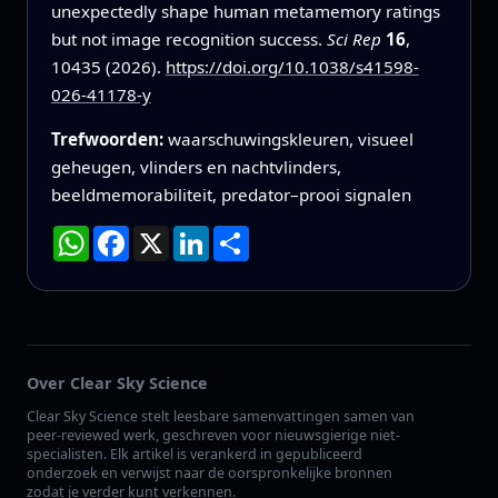
unexpectedly shape human metamemory ratings
but not image recognition success.
Sci Rep
16
,
10435 (2026).
https://doi.org/10.1038/s41598-
026-41178-y
Trefwoorden:
waarschuwingskleuren, visueel
geheugen, vlinders en nachtvlinders,
beeldmemorabiliteit, predator–prooi signalen
WhatsApp
Facebook
X
LinkedIn
Deel
Over Clear Sky Science
Clear Sky Science stelt leesbare samenvattingen samen van
peer-reviewed werk, geschreven voor nieuwsgierige niet-
specialisten. Elk artikel is verankerd in gepubliceerd
onderzoek en verwijst naar de oorspronkelijke bronnen
zodat je verder kunt verkennen.