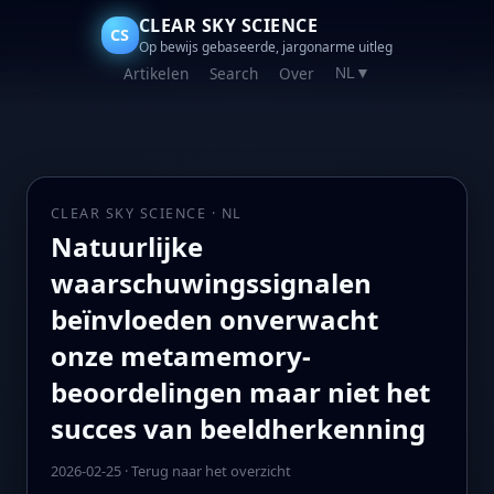
CLEAR SKY SCIENCE
CS
Op bewijs gebaseerde, jargonarme uitleg
Artikelen
Search
Over
NL
▼
CLEAR SKY SCIENCE · NL
Natuurlijke
waarschuwingssignalen
beïnvloeden onverwacht
onze metamemory-
beoordelingen maar niet het
succes van beeldherkenning
2026-02-25
·
Terug naar het overzicht