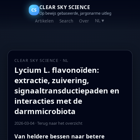
CLEAR SKY SCIENCE
CS
Op bewijs gebaseerde, jargonarme uitleg
Artikelen
Search
Over
NL
▼
CLEAR SKY SCIENCE · NL
Lycium L. flavonoïden:
extractie, zuivering,
signaaltransductiepaden en
interacties met de
darmmicrobiota
2026-03-04
·
Terug naar het overzicht
Van heldere bessen naar betere