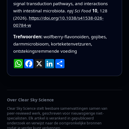
signal transduction pathways, and interactions
with intestinal microbiota.
npj Sci Food
10
, 128
(2026).
https://doi.org/10.1038/s41538-026-
00784-w
Trefwoorden:
wolfberry-flavonoïden, gojibes,
darmmicrobioom, korteketenvetzuren,
ontstekingsremmende voeding
WhatsApp
Facebook
X
LinkedIn
Deel
Over Clear Sky Science
Clear Sky Science stelt leesbare samenvattingen samen van
peer-reviewed werk, geschreven voor nieuwsgierige niet-
specialisten. Elk artikel is verankerd in gepubliceerd
onderzoek en verwijst naar de oorspronkelijke bronnen
zodat je verder kunt verkennen.