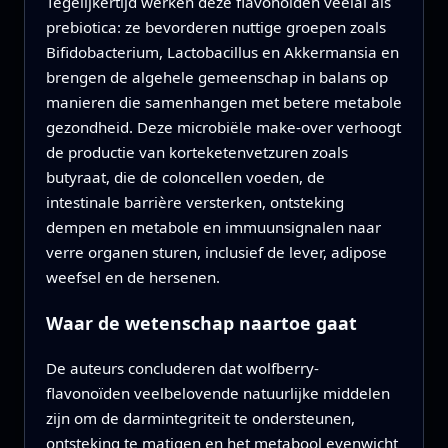
Tegelijkertijd werken deze flavonoïden veelal als
prebiotica: ze bevorderen nuttige groepen zoals
Bifidobacterium, Lactobacillus en Akkermansia en
brengen de algehele gemeenschap in balans op
manieren die samenhangen met betere metabole
gezondheid. Deze microbiële make-over verhoogt
de productie van korteketenvetzuren zoals
butyraat, die de coloncellen voeden, de
intestinale barrière versterken, ontsteking
dempen en metabole en immuunsignalen naar
verre organen sturen, inclusief de lever, adipose
weefsel en de hersenen.
Waar de wetenschap naartoe gaat
De auteurs concluderen dat wolfberry-
flavonoïden veelbelovende natuurlijke middelen
zijn om de darmintegriteit te ondersteunen,
ontsteking te matigen en het metabool evenwicht