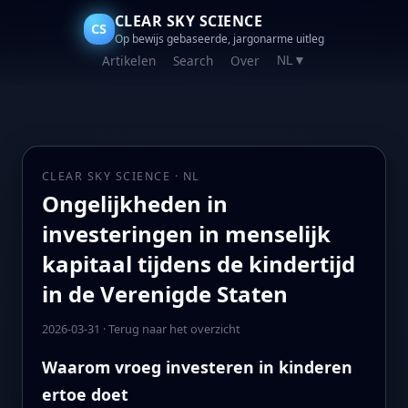
CLEAR SKY SCIENCE
CS
Op bewijs gebaseerde, jargonarme uitleg
Artikelen
Search
Over
NL
▼
CLEAR SKY SCIENCE · NL
Ongelijkheden in
investeringen in menselijk
kapitaal tijdens de kindertijd
in de Verenigde Staten
2026-03-31
·
Terug naar het overzicht
Waarom vroeg investeren in kinderen
ertoe doet