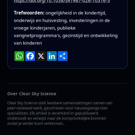
https://doi.org/10.1038/s41467-026-70316-3
Trefwoorden:
ongelijkheid in de kindertijd,
onderwijs en huisvesting, investeringen in de
vroege kinderjaren, publieke
vangnetprogramma's, gezinstijd en ontwikkeling
van kinderen
WhatsApp
Facebook
X
LinkedIn
Deel
Over Clear Sky Science
Clear Sky Science stelt leesbare samenvattingen samen van
peer-reviewed werk, geschreven voor nieuwsgierige niet-
specialisten. Elk artikel is verankerd in gepubliceerd
onderzoek en verwijst naar de oorspronkelijke bronnen
zodat je verder kunt verkennen.