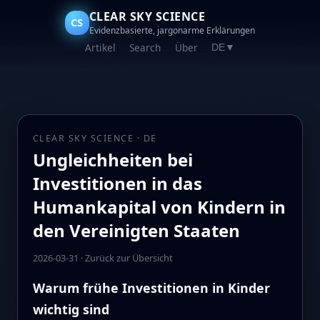
CLEAR SKY SCIENCE
CS
Evidenzbasierte, jargonarme Erklärungen
Artikel
Search
Über
DE
▼
CLEAR SKY SCIENCE · DE
Ungleichheiten bei
Investitionen in das
Humankapital von Kindern in
den Vereinigten Staaten
2026-03-31
·
Zurück zur Übersicht
Warum frühe Investitionen in Kinder
wichtig sind