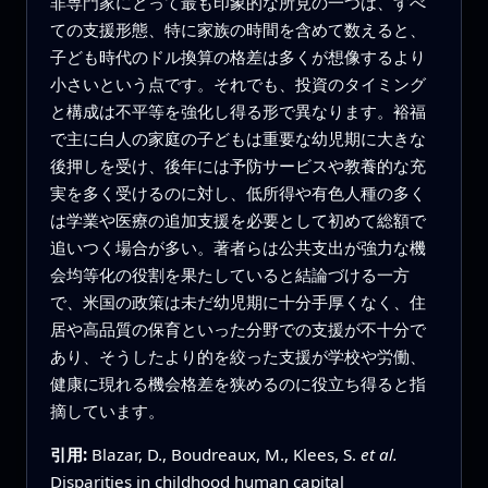
非専門家にとって最も印象的な所見の一つは、すべ
ての支援形態、特に家族の時間を含めて数えると、
子ども時代のドル換算の格差は多くが想像するより
小さいという点です。それでも、投資のタイミング
と構成は不平等を強化し得る形で異なります。裕福
で主に白人の家庭の子どもは重要な幼児期に大きな
後押しを受け、後年には予防サービスや教養的な充
実を多く受けるのに対し、低所得や有色人種の多く
は学業や医療の追加支援を必要として初めて総額で
追いつく場合が多い。著者らは公共支出が強力な機
会均等化の役割を果たしていると結論づける一方
で、米国の政策は未だ幼児期に十分手厚くなく、住
居や高品質の保育といった分野での支援が不十分で
あり、そうしたより的を絞った支援が学校や労働、
健康に現れる機会格差を狭めるのに役立ち得ると指
摘しています。
引用:
Blazar, D., Boudreaux, M., Klees, S.
et al.
Disparities in childhood human capital