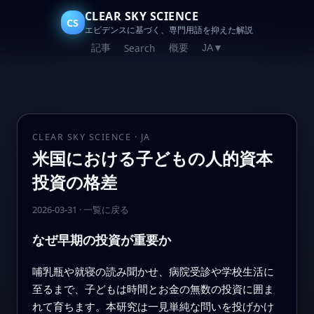
CLEAR SKY SCIENCE
CS
エビデンスに基づく、専門用語を抑えた解説
記事
概要
Search
JA
▼
CLEAR SKY SCIENCE · JA
米国における子どもの人的資本
投資の格差
2026-03-31
·
一覧に戻る
なぜ早期の投資が重要か
哺乳瓶や就寝の読み聞かせ、病院受診や学校生活に
至るまで、子どもは時間とお金の無数の投資に囲ま
れて育ちます。本研究は一見単純な問いを投げかけ