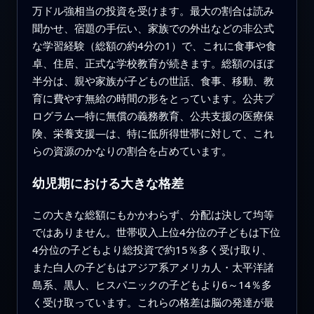
万ドル強相当の投資を受けます。最大の割合は読み
聞かせ、宿題の手伝い、家族での外出などの非公式
な学習経験（総額の約4分の1）で、これに食事や食
卓、住居、正式な学校教育が続きます。総額のほぼ
半分は、親や家族が子どもの世話、食事、移動、教
育に費やす無給の時間の形をとっています。公共プ
ログラム—特に無償の義務教育、公共支援の医療保
険、栄養支援—は、特に低所得世帯に対して、これ
らの資源のかなりの割合を占めています。
幼児期における大きな格差
この大きな総額にもかかわらず、分配は決して均等
ではありません。世帯収入上位4分位の子どもは下位
4分位の子どもより総投資で約15％多く受け取り、
また白人の子どもはアジア系アメリカ人・太平洋諸
島系、黒人、ヒスパニックの子どもより6～14％多
く受け取っています。これらの格差は脳の発達が最