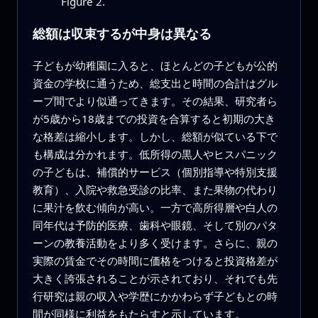
Figure 2.
総額は収束するが中身は異なる
子どもが幼稚園に入ると、ほとんどの子どもが公的
資金の学校に通うため、総支出と時間の合計はグル
ープ間でより似通ってきます。その結果、研究者ら
が5歳から18歳までの投資を合算すると初期の大き
な格差は縮小します。しかし、総額が似ている下で
も構成は分かれます。低所得の黒人やヒスパニック
の子どもは、補償的サービス（個別指導や特別支援
教育）、入院や救急受診の比率、また果物の代わり
に果汁を飲む傾向が高い。一方で高所得層や白人の
同年代は予防的医療、歯科や眼鏡、そして別のパタ
ーンの教養活動をより多く受けます。さらに、親の
実際の賃金でその時間に価格をつけると投資格差が
大きく誇張されることが示されており、それでも先
行研究は親の収入や学歴にかかわらず子どもとの時
間が同様に利益をもたらすと示しています。