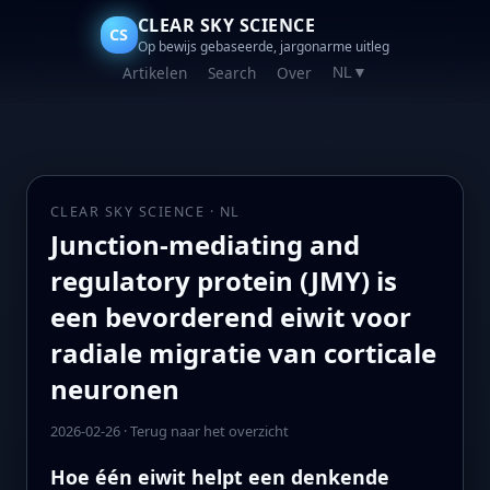
CLEAR SKY SCIENCE
CS
Op bewijs gebaseerde, jargonarme uitleg
Artikelen
Search
Over
NL
▼
CLEAR SKY SCIENCE · NL
Junction-mediating and
regulatory protein (JMY) is
een bevorderend eiwit voor
radiale migratie van corticale
neuronen
2026-02-26
·
Terug naar het overzicht
Hoe één eiwit helpt een denkende