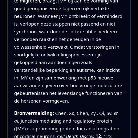
te migreren, draagt JMY bij aan de vorming van
goed georganiseerde lagen en rijk vertakte
neuronen. Wanneer JMY ontbreekt of verminderd
is, verlopen deze stappen niet passend en niet
synchroon, waardoor de cortex subtiel verkeerd
verbonden raakt en het geheugen in de
volwassenheid verzwakt. Omdat verstoringen in
soortgelijke ontwikkelingsprocessen zijn
gekoppeld aan aandoeningen zoals
verstandelijke beperking en autisme, kan inzicht
in JMY en zijn samenwerking met p53 nieuwe
aanwijzingen geven over hoe vroege moleculaire
gebeurtenissen het levenslange functioneren van
de hersenen vormgeven.
Bronvermelding:
Chen, Xr., Chen, Zy., Qi, Sy.
et
al.
Junction-mediating and regulatory protein
(JMY) is a promoting protein for radial migration
of cortical neurons.
Cell Death Discov.
12
, 123