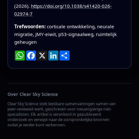
(2026).
https://doi.org/10.1038/s41420-026-
02974-7
Trefwoorden:
corticale ontwikkeling, neurale
migratie, JMY-eiwit, p53-signaalweg, ruimtelijk
geheugen
WhatsApp
Facebook
X
LinkedIn
Deel
Over Clear Sky Science
Clear Sky Science stelt leesbare samenvattingen samen van
peer-reviewed werk, geschreven voor nieuwsgierige niet-
specialisten. Elk artikel is verankerd in gepubliceerd
onderzoek en verwijst naar de oorspronkelijke bronnen
zodat je verder kunt verkennen.