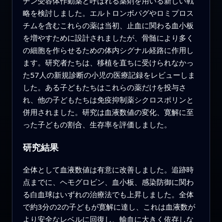
チン受容体作動薬と呼ばれる薬剤を用いる新しい戦
略を検討しました。エルトロンボパグやロミプロス
チムを含むこれらの薬は当初、止血に関わる血小板
を増やすために設計されましたが、骨髄により多く
の細胞を作らせるための体内シグナル経路に作用し
ます。研究者たちは、移植を直ちに受けられなかっ
た57人の新規診断の小児の医療記録をレビューしま
した。ある子どもたちはこれらの薬だけを投与さ
れ、他の子どもたちは免疫抑制薬シクロスポリンと
併用されました。研究は血液数値の変化、寛解に至
った子どもの割合、生存率を評価しました。
研究結果
全体として血液数値は有意に改善しました。追跡時
点までに、ヘモグロビン、血小板、感染防御に関わ
る白血球はいずれの治療法でも上昇しました。全体
で約3分の2の子どもが寛解に達し、これは血液数が
より安全なレベルに回復し、輸血に大きく依存しな