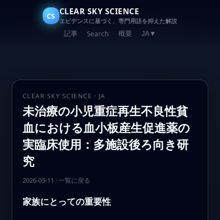
CLEAR SKY SCIENCE
CS
エビデンスに基づく、専門用語を抑えた解説
記事
概要
Search
JA
▼
CLEAR SKY SCIENCE · JA
未治療の小児重症再生不良性貧
血における血小板産生促進薬の
実臨床使用：多施設後ろ向き研
究
2026-05-11
·
一覧に戻る
家族にとっての重要性