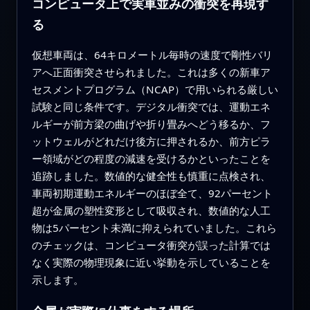
コンピュータ上で実車並みの衝突を再現す
る
仮想車両は、64キロメートル毎時の速度で剛性バリ
アへ正面衝突させられました。これは多くの新車ア
セスメントプログラム（NCAP）で用いられる厳しい
試験と同じ条件です。デジタル衝突では、運動エネ
ルギーが前方梁の曲げや折り畳みへどう移るか、フ
ットウェルがどれだけ後方に押されるか、前方ピラ
ー領域がどの程度の減速を受けるかといったことを
追跡しました。数値的な健全性も慎重に点検され、
車両初期運動エネルギーのほぼ全て、92パーセント
超が金属の塑性変形として吸収され、数値的な人工
物は5パーセント未満に抑えられていました。これら
のチェックは、コンピュータ衝突が誤った計算では
なく実際の物理現象に近い挙動を示していることを
示します。