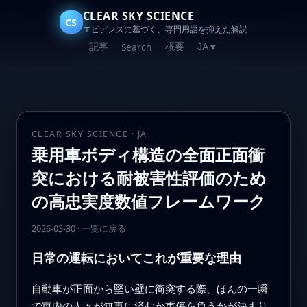
CLEAR SKY SCIENCE
CS
エビデンスに基づく、専門用語を抑えた解説
記事
概要
Search
JA
▼
CLEAR SKY SCIENCE · JA
乗用車ボディ構造の全面正面衝
突における耐被害性評価のため
の高忠実度数値フレームワーク
2026-03-30
·
一覧に戻る
日常の運転においてこれが重要な理由
自動車が正面から堅い壁に衝突する際、ほんの一瞬
で車内の人々が無事に済むか重傷を負うかが決まり