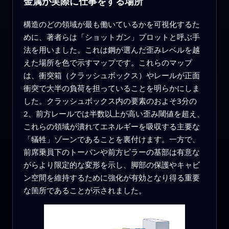
金属が実際に仕事をする場所
構造のどの領域が最も働いているかを可視化するた
めに、著者らは「ショットガン」プロットと呼ぶ手
法を用いました。これは鋼が選んだ歪みレベルを越
えた場所を色で示すマップです。これらのマップ
は、衝突箱（クラッシュボックス）やレールが正面
衝突で大半の負荷を担っていることを明らかにしま
した。クラッシュボックス内の要素のおよそ3分の
2、前方レールでは半数以上が高い歪み閾値を超え、
これらの領域が潰れてエネルギーを吸収する主要な
「犠牲」ゾーンであることを裏付けます。一方で、
前席乗員下のトーパンや前方ピラーの基部は有意な
がらより限定的な変形を示し、脚部の保護やキャビ
ン空間を維持するために強化が有効となり得る重要
な箇所であることが示されました。