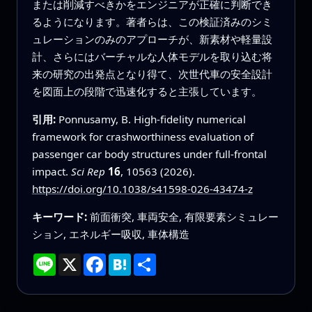
または削減すべきかをエンジニアが正確に判断でき
るようになります。著者らは、この検証済みのシミ
ュレーションのみのアプローチが、新素材や軽量設
計、さらにはバーチャルな人体モデルを取り込む将
来の研究の出発点となり得て、次世代車の安全設計
を図面上の段階で迅速化すると主張しています。
引用:
Ponnusamy, B. High-fidelity numerical
framework for crashworthiness evaluation of
passenger car body structures under full-frontal
impact.
Sci Rep
16
, 10563 (2026).
https://doi.org/10.1038/s41598-026-43474-z
キーワード:
前面衝突, 車両安全, 有限要素シミュレー
ション, エネルギー吸収, 車体構造
Line
X
Facebook
Hatena
共
有