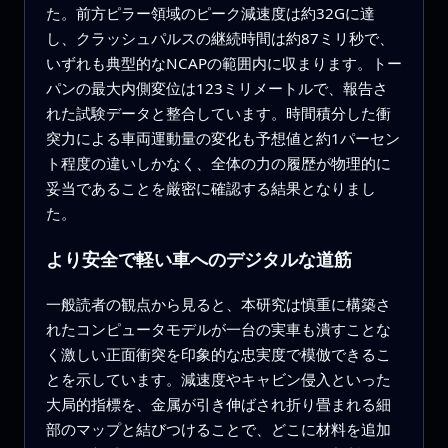
た。前方ピラー領域のピーク減速度は約32Gに達
し、クラッシュパルスの継続時間は約87ミリ秒で、
いずれも典型的なNCAPの範囲内に収まります。トー
パンの最大内側変位は123ミリメートルで、報告さ
れた試験データと整合しています。時間積分した衝
突力による車両運動量の変化も予想値と約1パーセン
ト程度の違いしかなく、全体の力の履歴が物理的に
妥当であることを厳密に確認する結果となりまし
た。
より安全で軽い車へのデジタルな道筋
一般読者の観点から見ると、本研究は慎重に構築さ
れたコンピュータモデルが一台の実車も潰すことな
く激しい正面衝突を印象的な忠実度で模倣できるこ
とを示しています。減速度やキャビン侵入といった
大局的指標を、金属が引き伸ばされ折り畳まれる細
部のマップと結びつけることで、どこに材料を追加