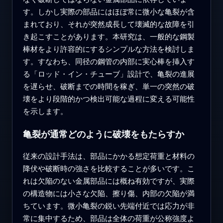
す。しかし実際の部品にはほぼ常に微小な亀裂が含
まれており、それが突然成長して壊滅的な故障を引
き起こすことがあります。本研究は、一般的な鋼製
棒材をより許容的にするシンプルな方法を検討しま
す。すなわち、同径の鋼管の内部に実心棒を挿入す
る「ロッド・イン・チューブ」設計で、亀裂の進展
を遅らせ、破断までの時間を稼ぎ、単一の突然の破
壊をより段階的かつ検出可能な過程に変える可能性
を示します。
亀裂が通常どのように破壊をもたらすか
従来の設計手法は、部品にかかる想定荷重と材料の
降伏や破断時の強さを比較することが多いです。こ
れは欠陥のない金属部品には概ね有効ですが、実際
の構造物には小さな欠陥、擦り傷、内部の欠陥が満
ちています。微小亀裂の鋭い先端付近では応力が非
常に集中するため、部品は全体の荷重が公称強度よ