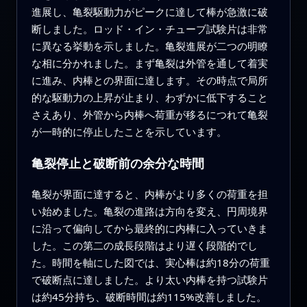
進展し、亀裂駆動力がピークに達して棒が急激に破
断しました。ロッド・イン・チューブ試験片は非常
に異なる挙動を示しました。亀裂進展が二つの明瞭
な相に分かれました。まず亀裂は外管を通して着実
に進み、内棒との界面に達します。その時点で局所
的な駆動力の上昇が止まり、わずかに低下すること
さえあり、外管から内棒へ荷重が移るにつれて亀裂
が一時的に停止したことを示しています。
亀裂停止と破断前の余分な時間
亀裂が界面に達すると、内棒がより多くの荷重を担
い始めました。亀裂の進路は方向を変え、円周境界
に沿って偏向してから最終的に内棒に入っていきま
した。この第二の成長段階はより遅く段階的でし
た。時間を軸にした図では、実心棒は約18分の荷重
で破断点に達しました。より太い内棒を持つ試験片
は約45分持ち、破断時間は約115%改善しました。