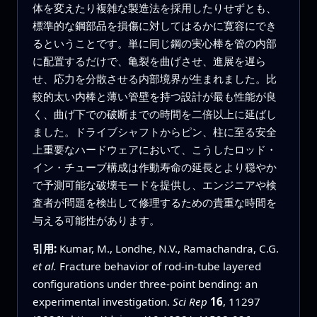
体を変えたり複雑な製造法を採用したりせずとも、
標準的な鋼部品を損傷に対してはるかに寛容にでき
るということです。単に同じ鋼の実心棒を管の内部
に配置するだけで、亀裂を曲げさせ、進展を遅ら
せ、応力を分散させる内部境界が生まれました。比
較的太い内棒と薄い管壁を持つ設計が最も性能が良
く、曲げ下での破断までの時間を二倍以上に延ばし
ました。ドライブシャフトからピン、柱に至る安全
上重要なハードウェアにおいて、こうしたロッド・
イン・チューブ構成は作動寿命の延長とより穏やか
で予測可能な破壊モードを提供し、エンジニアや検
査者が問題を検出して修理するための貴重な時間を
与える可能性があります。
引用:
Kumar, M., Londhe, N.V., Ramachandra, C.G.
et al.
Fracture behavior of rod-in-tube layered
configurations under three-point bending: an
experimental investigation.
Sci Rep
16
, 11297