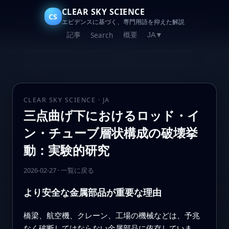
CLEAR SKY SCIENCE
CS
エビデンスに基づく、専門用語を抑えた解説
記事
概要
Search
JA
▼
CLEAR SKY SCIENCE · JA
三点曲げ下におけるロッド・イ
ン・チューブ層状構成の破壊挙
動：実験的研究
2026-02-27
·
一覧に戻る
より安全な金属部品が重要な理由
橋梁、航空機、クレーン、工場の機械などは、予兆
なく破断してはならない金属部品に依存していま