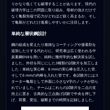
りかなり低くても破壊することがあります。現代の
破壊力学はこの問題に取り組み、母材の強さだけで
なく亀裂先端で応力がどれほど鋭く高まるか、そし
て亀裂がどれだけ進展しやすいかに注目します。
単純な層状鋼設計
鋼の組成を変えたり複雑なコーティングや接着剤を
追加したりする代わりに、研究者は広く使われる中
炭素鋼EN8を用い、純粋に幾何学的な解決策を試し
ました。外径を同じにした3種類の試験片を加工しま
した：単純な実心棒、8 mmの実心棒を圧入した管、
そして6 mmの内棒を入れた管です。各試験片にはス
ターター亀裂として外面に小さなV字のノッチが切ら
れていました。チームはこれらの試験片を二点の支
持上に置き、古典的な三点曲げ試験で中央を押し下
げ、荷重、変位、破断までの時間を記録しました。