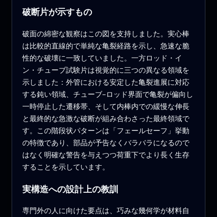
破断片が示すもの
破面の綿密な観察はこの図を支持しました。実心棒
は比較的直線的で単純な亀裂経路を示し、急速な脆
性的な破壊に一致していました。一方ロッド・イ
ン・チューブ試験片は視覚的に三つの異なる領域を
示しました：外管における安定した亀裂進展に対応
する鈍い領域、チューブ–ロッド界面で亀裂が偏向し
一時停止した遷移帯、そして内棒内での緩慢な伸長
と最終的な急激な破断が組み合わさった最終領域で
す。この階段状パターンは「フェールセーフ」挙動
の特徴であり、部品が予告なくバラバラになるので
はなく明確な警告を与えつつ荷重下でより長く生存
することを示しています。
実構造への設計上の教訓
専門外の人に向けた要点は、巧みな幾何学が材料自