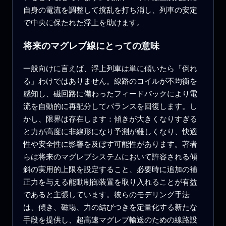
自身の電流を調整して撹乱を打ち消し、列車の安定
で中央に保たれた浮上を助けます。
将来のマグレブ線にとっての意味
一般向けに言えば、浮上列車は単に傾いたら「倒れ
る」わけではありません。線路のコイルが不均衡を
感知し、磁回路に備わったフィードバックにより電
流を自動的に再配分してバランスを回復します。し
かし、限界は存在します：傾きが大きくなりすぎる
と力が高度に非線形になり予測が難しくなり、快適
性や安全性に影響を及ぼす可能性があります。著者
らは将来のマグレブシステムにおいて許容される傾
斜の実用的上限を設定すること、必要時に追加の補
正力を与える能動制御装置を取り入れることが有益
であると主張しています。彼らのモデリング手法
は、傾き、磁場、力の結びつきを定量化する新たな
手段を提供し、超高速マグレブ輸送のための線路設