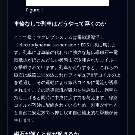
Figure 1.
車輪なしで列車はどうやって浮くのか
ここで扱うマグレブシステムは電磁誘導浮上
（electrodynamic suspension：EDS）系に属しま
す。列車には車輪の代わりに強力な超伝導磁石—電
気抵抗がほとんどない状態まで冷却されたコイル—
が搭載されています。列車が走行すると、これらの
磁石は線路に埋め込まれたフィギュア8型コイルの上
を通過し、その運動により線路コイルに電流が誘導
されます。その誘導電流が磁力を生み出し、列車を
持ち上げると同時に中央に戻す力を与えます。線路
コイルが巧妙に配線されているため、列車がずれる
と自然に安定方向へ押し戻す自己補正的な挙動が発
生します。
磁石が傾くと何が起きるか