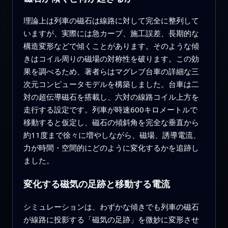
理論上は列車の磁石は線路に対して完全に整列して
いますが、実際には急カーブ、施工誤差、長期的な
構造変形などで傾くことがあります。そのような傾
きはコイル周りの磁場の対称性を破ります。この効
果を調べるため、著者らはマグレブ台車の詳細な三
次元コンピュータモデルを構築しました。台車は二
対の超伝導磁石を搭載し、六対の線路コイル上方を
走行する設定です。列車が時速600キロメートルで
移動すると仮定し、磁石の傾斜角を完全な垂直から
約11度まで徐々に増やしながら、磁場、誘導電流、
力が時間・空間的にどのように変化するかを追跡し
ました。
変化する磁気の足跡と移動する電流
シミュレーションは、わずかな傾きでも列車の磁石
が線路に投影する「磁気の足跡」を微妙に変形させ