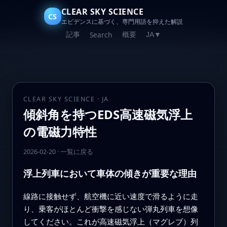
CLEAR SKY SCIENCE
CS
エビデンスに基づく、専門用語を抑えた解説
記事
概要
Search
JA
▼
CLEAR SKY SCIENCE · JA
傾斜角を持つEDS高速磁気浮上
の電磁力特性
2026-02-20
·
一覧に戻る
浮上列車において車体の傾きが重要な理由
線路に接触せず、航空機に近い速度で滑るように走
り、乗客がほとんど衝撃を感じない弾丸列車を想像
してください。これが高速磁気浮上（マグレブ）列