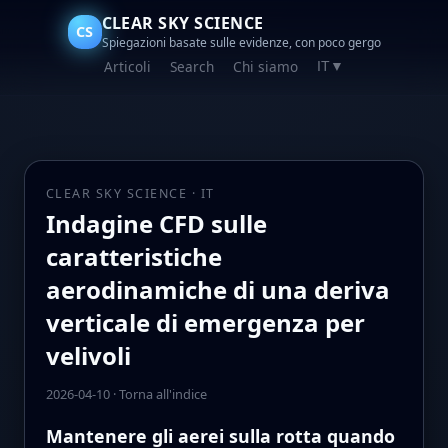
CLEAR SKY SCIENCE
CS
Spiegazioni basate sulle evidenze, con poco gergo
Articoli
Search
Chi siamo
IT
▼
CLEAR SKY SCIENCE · IT
Indagine CFD sulle
caratteristiche
aerodinamiche di una deriva
verticale di emergenza per
velivoli
2026-04-10
·
Torna all'indice
Mantenere gli aerei sulla rotta quando