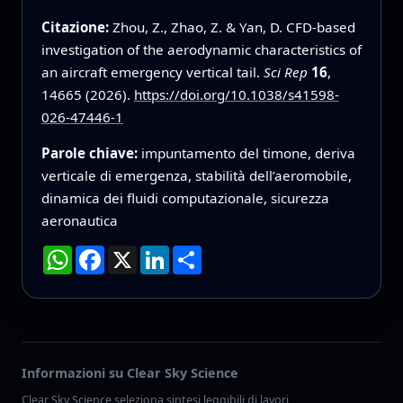
Citazione:
Zhou, Z., Zhao, Z. & Yan, D. CFD-based
investigation of the aerodynamic characteristics of
an aircraft emergency vertical tail.
Sci Rep
16
,
14665 (2026).
https://doi.org/10.1038/s41598-
026-47446-1
Parole chiave:
impuntamento del timone, deriva
verticale di emergenza, stabilità dell’aeromobile,
dinamica dei fluidi computazionale, sicurezza
aeronautica
WhatsApp
Facebook
X
LinkedIn
Condividi
Informazioni su Clear Sky Science
Clear Sky Science seleziona sintesi leggibili di lavori