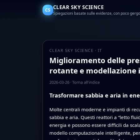
CLEAR SKY SCIENCE
CS
Spiegazioni basate sulle evidenze, con poco gerg
CLEAR SKY SCIENCE · IT
Miglioramento delle pres
rotante e modellazione i
2026-03-26
·
Torna all'indice
Trasformare sabbia e aria in ene
Molte centrali moderne e impianti di recu
sabbia e aria. Questi reattori a “letto f
energia e possono essere difficili da sca
modello computazionale intelligente, per 