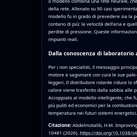
Il modello combina una rete neurale, che 
della rete. Allenato su 90 casi sperimental
modello fu in grado di prevedere sia la pe
contano di più: la velocità dell’aria e qu
perdite di pressione. Queste informazioni 
impianti reali.
Dalla conoscenza di laboratorio 
Per i non specialisti, il messaggio prin
motore e sagomare con cura le sue pale—pu
leggeri. Il distributore rotante riduce lo
calore viene trasferito dalla sabbia alle
Accoppiato al modello intelligente, che f
più puliti ed economici per la combustione
temperatura nei futuri sistemi energetici
Citazione:
Abdelmotalib, H.M. Improving 
10481 (2026).
https://doi.org/10.1038/