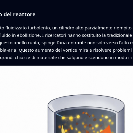
o del reattore
etto fluidizzato turbolento, un cilindro alto parzialmente riempit
ido in ebollizione. I ricercatori hanno sostituito la tradizionale
uesto anello ruota, spinge l’aria entrante non solo verso l’alt
bia‑aria. Questo aumento del vortice mira a risolvere problemi 
 e grandi chiazze di materiale che salgono e scendono in modo ir