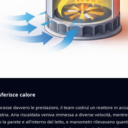
sferisce calore
iorasse davvero le prestazioni, il team costruì un reattore in acci
dustria. Aria riscaldata veniva immessa a diverse velocità, mentre 
la parete e all’interno del letto, e manometri rilevavano quant