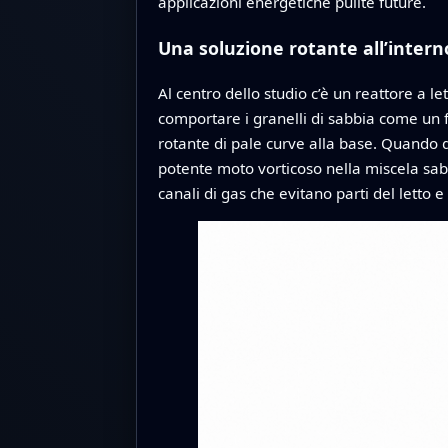
applicazioni energetiche pulite future.
Una soluzione rotante all’intern
Al centro dello studio c’è un reattore a l
comportare i granelli di sabbia come un flu
rotante di pale curve alla base. Quando q
potente moto vorticoso nella miscela sab
canali di gas che evitano parti del letto