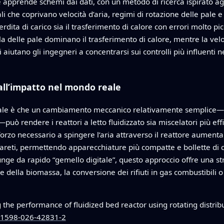
apprende schemi dai dati, con un metodo di ricerca ispirato agli
i che coprivano velocità d’aria, regimi di rotazione delle pale e p
rdita di carico sia il trasferimento di calore con errori molto pi
ella delle pale dominano il trasferimento di calore, mentre la velo
aiutano gli ingegneri a concentrarsi sui controlli più influenti ne
all’impatto nel mondo reale
cipale è che un cambiamento meccanico relativamente semplice—me
ò rendere i reattori a letto fluidizzato sia miscelatori più eff
 sforzo necessario a spingere l’aria attraverso il reattore aumenta
 pareti, permettendo apparecchiature più compatte e bollette di c
unge da rapido “gemello digitale”, questo approccio offre una s
 della biomassa, la conversione dei rifiuti in gas combustibili o 
.
the performance of fluidized bed reactor using rotating distrib
s41598-026-42831-2