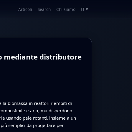
Articoli
Search
Chi siamo
IT
▼
to mediante distributore
la biomassa in reattori riempiti di
e combustibile e aria, ma disperdono
ria usando pale rotanti, insieme a un
 più semplici da progettare per