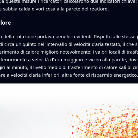
a queste misure i ricercatori calcolarono due indicatori chiave: l
la sabbia calda e vorticosa alla parete del reattore.
alore
della rotazione portava benefici evidenti. Rispetto alle stesse p
di circa un quinto nell’intervallo di velocità d’aria testato, il che
erimento di calore migliorò notevolmente: i valori locali di tra
teriormente a velocità d’aria maggiori e vicino alla parete, dove
i al minuto, il livello medio di trasferimento di calore salì di c
sare a velocità d’aria inferiori, altra fonte di risparmio energetico.