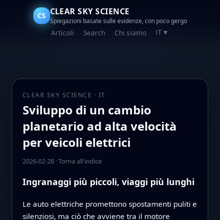
CLEAR SKY SCIENCE
CS
Spiegazioni basate sulle evidenze, con poco gergo
Articoli
Search
Chi siamo
IT
▼
CLEAR SKY SCIENCE · IT
Sviluppo di un cambio
planetario ad alta velocità
per veicoli elettrici
2026-02-28
·
Torna all'indice
Ingranaggi più piccoli, viaggi più lunghi
Le auto elettriche promettono spostamenti puliti e
silenziosi, ma ciò che avviene tra il motore