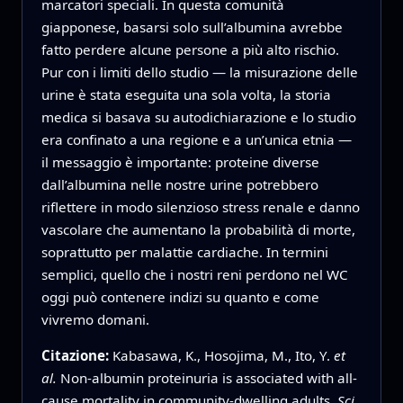
marcatori speciali. In questa comunità
giapponese, basarsi solo sull’albumina avrebbe
fatto perdere alcune persone a più alto rischio.
Pur con i limiti dello studio — la misurazione delle
urine è stata eseguita una sola volta, la storia
medica si basava su autodichiarazione e lo studio
era confinato a una regione e a un’unica etnia —
il messaggio è importante: proteine diverse
dall’albumina nelle nostre urine potrebbero
riflettere in modo silenzioso stress renale e danno
vascolare che aumentano la probabilità di morte,
soprattutto per malattie cardiache. In termini
semplici, quello che i nostri reni perdono nel WC
oggi può contenere indizi su quanto e come
vivremo domani.
Citazione:
Kabasawa, K., Hosojima, M., Ito, Y.
et
al.
Non-albumin proteinuria is associated with all-
cause mortality in community-dwelling adults.
Sci