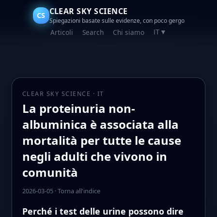
CLEAR SKY SCIENCE
CS
Spiegazioni basate sulle evidenze, con poco gergo
Articoli
Search
Chi siamo
IT
▼
CLEAR SKY SCIENCE · IT
La proteinuria non-
albuminica è associata alla
mortalità per tutte le cause
negli adulti che vivono in
comunità
2026-03-05
·
Torna all'indice
Perché i test delle urine possono dire