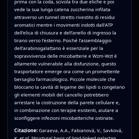
prima con la coda, scivola tra due eliche e poi
vede la sua lunga catena zuccherina infilata
attraverso un tunnel stretto rivestito di residui
aromatici mentre i movimenti indotti dall’ATP
dell’elica di chiusura e dell’anello di ingresso la
tirano verso l’esterno. Poiché l’assemblaggio
dell’arabinogalattano è essenziale per la
sopravvivenza delle micobatterie e Wzm-Wzt è
altamente vulnerabile alla disfunzione, questo
trasportatore emerge ora come un promettente
bersaglio farmacologico. Piccole molecole che
bloccano la cavità di legame dei lipidi o congelano
gli elementi mobili del cancello potrebbero
arrestare la costruzione della parete cellulare e,
in combinazione con terapie esistenti, aiutare a
sconfiggere infezioni micobatteriche ostinate.
Citazione:
Garaeva, A.A., Fabianová, V., Savková,
K.
et al.
Structural basis of lipid-linked galactan