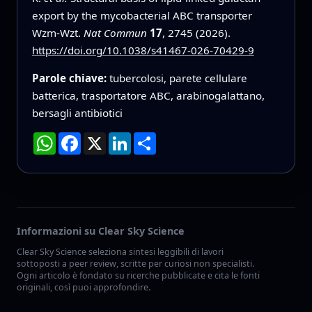
export by the mycobacterial ABC transporter
Wzm-Wzt.
Nat Commun
17
, 2745 (2026).
https://doi.org/10.1038/s41467-026-70429-9
Parole chiave:
tubercolosi, parete cellulare
batterica, trasportatore ABC, arabinogalattano,
bersagli antibiotici
WhatsApp
Facebook
X
LinkedIn
Condividi
Informazioni su Clear Sky Science
Clear Sky Science seleziona sintesi leggibili di lavori
sottoposti a peer review, scritte per curiosi non specialisti.
Ogni articolo è fondato su ricerche pubblicate e cita le fonti
originali, così puoi approfondire.