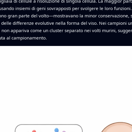
aia di cellule a risoluzione di singola cellula. La maggior parte 
ando insiemi di geni sovrapposti per svolgere le loro funzioni. T
scono gran parte del volto—mostravano la minor conservazione,
elle differenze evolutive nella forma del viso. Nei campioni um
e non appariva come un cluster separato nei volti murini, sugger
vuta al campionamento.