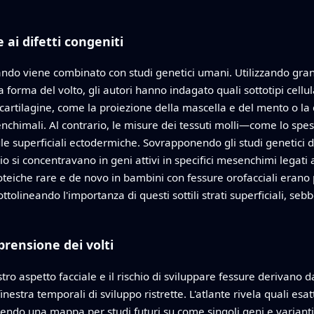
 e ai difetti congeniti
do viene combinato con studi genetici umani. Utilizzando grandi
a forma del volto, gli autori hanno indagato quali sottotipi cellul
 cartilagine, come la proiezione della mascella e del mento o la
nchimali. Al contrario, le misure dei tessuti molli—come lo spe
le superficiali ectodermiche. Sovrapponendo gli studi genetici di 
io si concentravano in geni attivi in specifici mesenchimi legati 
teiche rare e de novo in bambini con fessure orofacciali erano 
sottolineando l'importanza di questi sottili strati superficiali, 
prensione dei volti
stro aspetto facciale e il rischio di sviluppare fessure derivan
 finestra temporali di sviluppo ristrette. L'atlante rivela quali es
rendo una mappa per studi futuri su come singoli geni e varianti