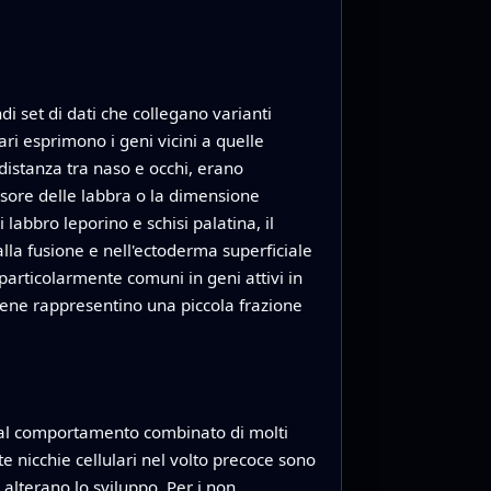
 set di dati che collegano varianti
ari esprimono i geni vicini a quelle
 distanza tra naso e occhi, erano
ssore delle labbra o la dimensione
labbro leporino e schisi palatina, il
alla fusione e nell'ectoderma superficiale
particolarmente comuni in geni attivi in
sebbene rappresentino una piccola frazione
o dal comportamento combinato di molti
atte nicchie cellulari nel volto precoce sono
 alterano lo sviluppo. Per i non