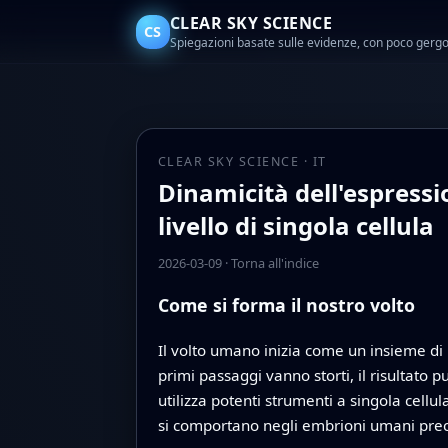
CLEAR SKY SCIENCE
CS
Spiegazioni basate sulle evidenze, con poco gerg
CLEAR SKY SCIENCE · IT
Dinamicità dell'espress
livello di singola cellula
2026-03-09
·
Torna all'indice
Come si forma il nostro volto
Il volto umano inizia come un insieme di
primi passaggi vanno storti, il risultato
utilizza potenti strumenti a singola cellu
si comportano negli embrioni umani precoci