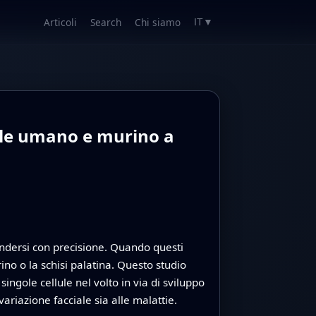
Articoli
Search
Chi siamo
IT
▼
iale umano e murino a
ondersi con precisione. Quando questi
no o la schisi palatina. Questo studio
ingole cellule nel volto in via di sviluppo
ariazione facciale sia alle malattie.