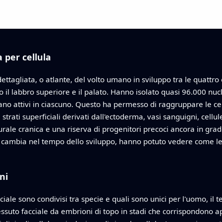
a per cellula
ettagliata, o atlante, del volto umano in sviluppo tra le quattr
il labbro superiore e il palato. Hanno isolato quasi 96.000 nucle
o attivi in ciascuno. Questo ha permesso di raggruppare le cellu
trati superficiali derivati dall'ectoderma, vasi sanguigni, cellul
urale cranica e una riserva di progenitori precoci ancora in grad
a cambia nel tempo dello sviluppo, hanno potuto vedere come le c
ni
cciale sono condivisi tra specie e quali sono unici per l'uomo, il
tessuto facciale da embrioni di topo in stadi che corrispondon