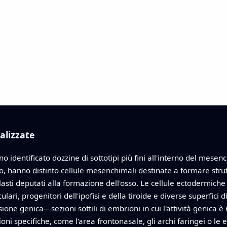
ializzate
no identificato dozzine di sottotipi più fini all'interno del mese
o, hanno distinto cellule mesenchimali destinate a formare strutt
oblasti deputati alla formazione dell'osso. Le cellule ectodermiche 
culari, progenitori dell'ipofisi e della tiroide e diverse superfic
sione genica—sezioni sottili di embrioni in cui l'attività genica 
ni specifiche, come l'area frontonasale, gli archi faringei o le esa