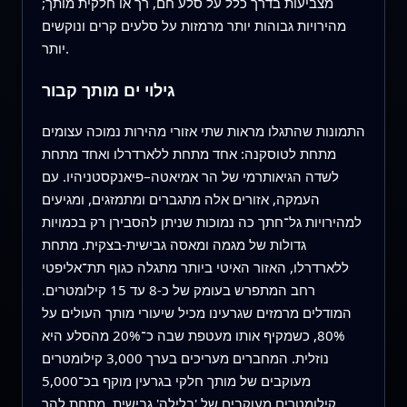
מצביעות בדרך כלל על סלע חם, רך או חלקית מותך;
מהירויות גבוהות יותר מרמזות על סלעים קרים ונוקשים
יותר.
גילוי ים מותך קבור
התמונות שהתגלו מראות שתי אזורי מהירות נמוכה עצומים
מתחת לטוסקנה: אחד מתחת ללארדרלו ואחד מתחת
לשדה הגיאותרמי של הר אמיאטה–פיאנקסטניהיו. עם
העמקה, אזורים אלה מתגברים ומתמזגים, ומגיעים
למהירויות גל־חתך כה נמוכות שניתן להסבירן רק בכמויות
גדולות של מגמה ומאסה גבישית-בצקית. מתחת
ללארדרלו, האזור האיטי ביותר מתגלה כגוף תת־אליפטי
רחב המתפרש בעומק של כ-8 עד 15 קילומטרים.
המודלים מרמזים שגרעינו מכיל שיעורי מותך העולים על
80%, כשמקיף אותו מעטפת שבה כ־20% מהסלע היא
נוזלית. המחברים מעריכים בערך 3,000 קילומטרים
מעוקבים של מותך חלקי בגרעין מוקף בכ־5,000
קילומטרים מעוקבים של 'בלילה' גבישית. מתחת להר