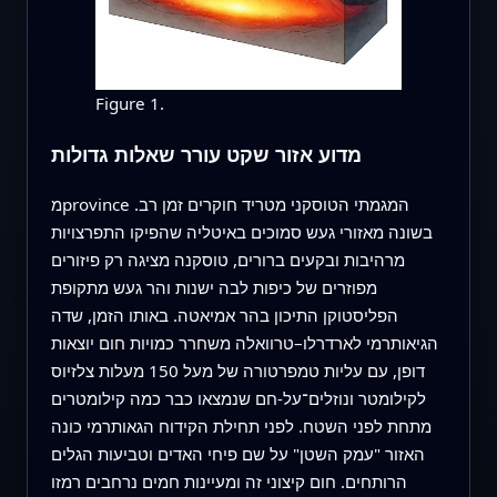
Figure 1.
מדוע אזור שקט עורר שאלות גדולות
מprovince המגמתי הטוסקני מטריד חוקרים זמן רב.
בשונה מאזורי געש סמוכים באיטליה שהפיקו התפרצויות
מרהיבות ובקעים ברורים, טוסקנה מציגה רק פיזורים
מפוזרים של כיפות לבה ישנות והר געש מתקופת
הפליסטוקן התיכון בהר אמיאטה. באותו הזמן, שדה
הגיאותרמי לארדרלו–טרוואלה משחרר כמויות חום יוצאות
דופן, עם עליות טמפרטורה של מעל 150 מעלות צלזיוס
לקילומטר ונוזלים־על-חם שנמצאו כבר כמה קילומטרים
מתחת לפני השטח. לפני תחילת הקידוח הגאותרמי כונה
האזור "עמק השטן" על שם פיחי האדים וטביעות הגלים
הרותחים. חום קיצוני זה ומעיינות חמים נרחבים רמזו