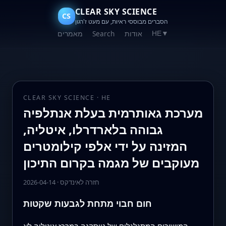
CLEAR SKY SCIENCE
CS
הסברים מבוססי ראיות, עם מעט ז'רגון
אודות
Search
מאמרים
HE
▼
CLEAR SKY SCIENCE · HE
מערכת גאותרמית בעלת אנתלפיה
גבוהה בלארדרלו, איטליה,
המזינה על ידי אלפי קילומטרים
מעוקבים של מגמה בקרום התיכון
חזרה לאינדקס
·
2026-04-14
חום חבוי מתחת לגבעות שקטות
המישורים המתגלגלים של טוסקנה במרכז איטליה לא