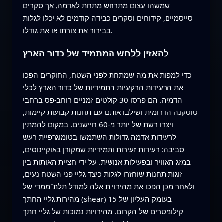
שמשהו עצום מתרחש מתחת לאדמה, אך סקרים
סייסמיים, קידוחים וסקרים כבידה קודמים לא יכלו לגלות
בבירור את צורתו או את גודלו.
להאזין ללחש המתמיד של כדור הארץ
כדי למפות את מה שמתחת לפני השטח, החוקרים הפכו
את הרעידות הרקעיות התמידיות של כדור הארץ לכלי
הדמיה. הם פרסו 30 קולטים זמניים רוחב-פס ברחבי
טוסקנה הדרומית ושילבו אותם עם תחנות קבועות קיימות,
ויצרו רשת של יותר מ-60 חיישנים. במקום להמתין
לרעידות אדמה גדולות השתמשו בטומוגרפיית רעש
סביבה: רעידות זעירות ותמידיות שמקורן באוקיינוסים,
במזג האוויר ובפעילות אנושית. על ידי חציית האותות בין
זוגות תחנות שוחזרו לגלות כיצד גליי פני השטח נעים,
ולאחר מכן הפכו את מהירויות אלה למודל תלת־ממדי של
מהירות גליי החתך (shear) בעומק העליון של 15
קילומטרים של הקרום. מהירויות נמוכות של גליי חתך