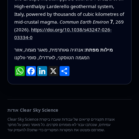
High-enthalpy Larderello geothermal system,
Italy, powered by thousands of cubic kilometres of
mid-crustal magma.
Commun Earth Environ
7
, 269
(2026).
https://doi.org/10.1038/s43247-026-
03334-0
מילות מפתח:
אנרגיה גאותרמית, מאגר מגמה, אזור
המגמה הטוסקני, לארדרלו, סופר-וולקנו
שתף
X
LinkedIn
Facebook
WhatsApp
אודות Clear Sky Science
Clear Sky Science אוצרת תקצירים קריאים של עבודות שעברו ביקורת
עמיתים, שנכתבו עבור לא-מומחים סקרנים. כל מאמר נשען על מחקר
שפורסם ומצטט את המקורות המקוריים כדי שתוכלו להעמיק עוד.