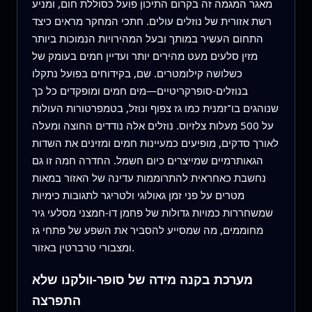
מאגר המגמה זה בקרום התיכון פועל כסוללת חום, ומניע
רשת אזורית של נוזלים עולים. חתכי המחקר מראים כיצד
התחום העשיר במותך ובעל המהירויות הנמוכות ביותר
מזין סלעים מעט מהירים יותר ועדיין חמים בעומק של
כשלושה קילומטרים. שם, בקידוחים בפועל נתקלו
בנוזלים-סופרקריטיים—מים חמים ומופקדים כל כך
שנוהגים בו־זמנית כמו גז צפוף ונוזל, בטמפרטורות העולות
על 500 מעלות צלזיוס. נוזלים אלה נודדים החוצה ומעלה
לאורך סדקים, מופיעים כמעיינות חמים ומזינים את השדות
הגאותרמיים שמייצרים כיום חשמל. החדרה חמה זו גם
נחשבת כאחראית להתרוממות עדינה של האזור במאות
מטרים על פני זמן גאולוגי ולטריגר לתגובות כימיות
שמשחררות כמויות גדולות של פחמן דו-חמצני מסלעי גיר
מחוממים, מה שמסייע להסביר את השפע של פתחי גז
ומצבורי טרברטין באזור.
מערכת בקנה מידה של סופר-וולקנו שלא
התפרצה