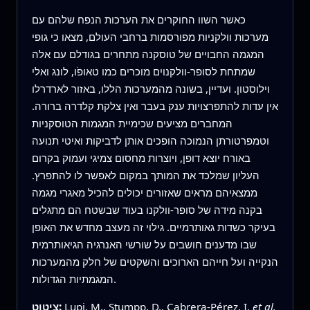
כאשר השוו החוקרים את הערכות הנפח שלהם עם
מערכות וולקניות מפורסמות ברחבי העולם, מצאו כי גופי
המגמה החבויים של טוסקנה מתחרים בגודלם עם אלה
שמתחת לסופר-וולקנוים מוכרים כמו טאופֹו, לונג ואלי
וילוסטון. ועדיין, בשונה מהמערכות הללו, באזור לארדרלו
אין עדות להתפרצויות ענק בעבר ואין צלקת קלדרה ברורה.
המחברים מציעים שכימיית המגמות הטוסקניות
וטמפרטורתן הנמוכה הופכים אותן לדביקות ואיטי תנועה
באורח יוצא דופן, ויוצרות מחסום צמיגי ועמוק בקרום
העליון שמלכד את המותך במקום לאפשר לו להתפרץ.
ממצאיהם מראים שאזורים יכולים להכיל מאגרי מגמה
בקנה מידה של סופר-וולקנו בעוד שבשטח הם מתגלים
בעיקר כשדות גאותרמיים. גילוי זה מעצב מחדש את האופן
שבו מדענים חושבים על שורשי האנרגיה הגיאותרמית
הנקייה ועל חייהם הארוכים והשקטים של חלק מהמערכות
המגמתיות הגדולות.
et al.
Lupi, M., Stumpp, D., Cabrera-Pérez, I.
ציטוט: