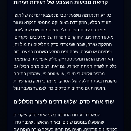
קריאת טביעות האצבע של רעידות זעירות
כל רעידת אדמה נושאת "טביעת אצבע" עדינה של אופן
תזוזת הסלע, המקודדת באובייקט מתמטי הנקרא טנזור
מומנט. בעזרת הפיכת גלי הסייסמיות שנרשמו ליותר
מ‑180 אירועים, החוקרים הפרידו שני מרכיבים עיקריים:
החלקת גזירה, שבה שני צדדי סדק מחליקים זה מול זה,
ופתיחה או סגירה, שבה נפח הסלע משתנה במעט. רוב
האירועים הראו תנועת סטרייק‑סליפ אופיינית, בהתאמה
כללית לשדה המתח האזורי. עם זאת, רבים מהם הכילו גם
מרכיב וולומטרי חיובי, או איזוטרופי, שמסמן פתיחה
מקומית בעת החלקה של הסדק, ומרמז כי חלק מהרעידות
הזעירות גם מרחיבות סדקים כדי לאפשר מעבר נוזל.
שתי אזורי סדק, שלוש דרכים ליצור מסלולים
המאקרו‑רעידות התרכזו בשני אזורי סדק עיקריים
שהופעלו בזמנים שונים. באזור הראשון, שעבר גירוי
בקמפיינים קודמים, האירועים הראו בעיקר גזירה חזקה עם