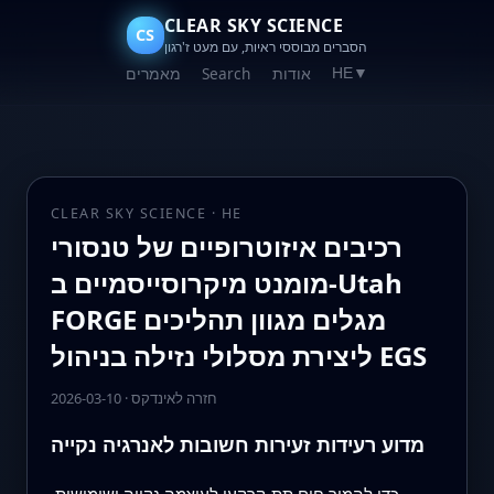
CLEAR SKY SCIENCE
CS
הסברים מבוססי ראיות, עם מעט ז'רגון
אודות
Search
מאמרים
HE
▼
CLEAR SKY SCIENCE · HE
רכיבים איזוטרופיים של טנסורי
מומנט מיקרוסייסמיים ב‑Utah
FORGE מגלים מגוון תהליכים
ליצירת מסלולי נזילה בניהול EGS
חזרה לאינדקס
·
2026-03-10
מדוע רעידות זעירות חשובות לאנרגיה נקייה
כדי להמיר חום תת‑קרקעי לעוצמה נקייה ושימושית,