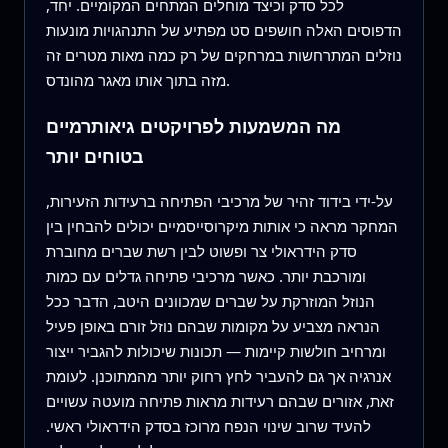
לכל סדק וכיצד מוחלים המתחים המקומיים. יחד,
הדפוסים האלה חושפים סט מפתיע של התנהגויות מונעות
נוזלים המתרחשות במרחקים של רק כמה מאות מטרים זה
מזה בתוך אותו מאגר מהונדס.
מה המשמעות לפרויקטים גיאותרמיים
בטוחים יותר
על‑ידי בידוד זהיר של מרכיבי הפתיחה ברעידות הזעירות,
המחקר מראה כי אותות מיקרוסייסמיים יכולים להבחין בין
סדק הידראולי צר ופשוט לבין רשת שברים מחוברת
ומורכבת יותר. כאשר מרכיבי פתיחה גדלים עם כמות
הנוזל המוזרקת על שברים שמכוונים היטב, הדבר ככל
הנראה מצביע על מקומות שבהם נוזל זורם באופן פעיל
ומרחיב חולשות קיימות — תכונות שיכולות להגביר ייצור
אנרגיה אך גם להעביר לחץ רחוק יותר מהמתוכנן. לעומת
זאת, אזורים שבהם רעידות מראות פתיחה מועטה עשויים
להעיד שרוב שינוי הנפח מרוכז בסדק הידראולי ראשי.