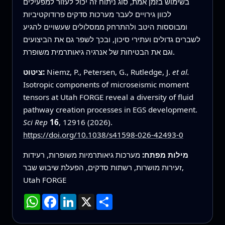
בשימוש בזמן אמת, סוג ניתוח זה יכול לעזור למפעילים
לכוון גירויים לעבר מערכות סדקים פרודוקטיביות
ומבוססות היטב ולהתרחק ממסלולים שעשויים להגיע
לשברים גדולים ועתירי סיכון, ובכך לשפר גם את הביצועים
וגם את הבטיחות של אנרגיה גיאותרמית משופרת.
et al.
Niemz, P., Petersen, G., Rutledge, J.
ציטוט:
Isotropic components of microseismic moment
tensors at Utah FORGE reveal a diversity of fluid
pathway creation processes in EGS development.
Sci Rep
16
, 12916 (2026).
https://doi.org/10.1038/s41598-026-42493-0
מילות מפתח:
מערכות גיאותרמיות משופרות, רעידות
זעירות מושרות, רשתות סדקים, הפעלת שיבוש שבר,
Utah FORGE
שתף
X
LinkedIn
Facebook
WhatsApp