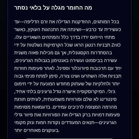
מה החומר מגלה על בלאי נסתר
בכל המותגים, ההזדקנות הגדילה את זרם הדליפה—עד
כעשירית עד כרבע—ושינתה את התנהגות העוקץ, כאשר
מתחי הייחוס ירדו בדרך כלל והמתחים השאריים עלו.
תבניות רנטגן הראו שכל הקרמיקות נשלטות על ידי ZnO
בהסתדרות הקסגונלית, אך גם מכילות פאזה משנית
עשירה בביסמוט ועשירה באנטימון בגבולות הגרעינים,
יחד עם תרכובות פיורוכלור וספינל. לאחר פעימות חוזרות
תבניות אלה השתרעו ושינו צורה, סימן למתח פנימי גבוה
יותר ולחלקיות של שעתוק מחודש המונעת על ידי חימום
ג'ולי. המיקרוסקופיה אישרה גודל גרעינים בלתי אחיד,
סינטרינג לא שלם ופורוזיות משמעותית, לעיתים חורגת
מהרמה המצופה לרכיבים עמידים. בדוגמאות מסוימות
פעימות דמויות ברק הגדילו את הפורוזיות ואת פיזור גדלי
הגרעינים—תנאים המעודדים נקודות חמות ונזק מקומי
בעוקצים מאוחרים יותר.