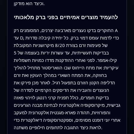
וכיצד הוא מזדקן.
להעמיד מוצרים אמיתיים בפני ברק מלאכותי
החוקרים בדקו נעצרים מארבעה יצרנים, המסומנים רק A
עד D, כדי לדמות עומס דמוי ברק. כל יחידה קיבלה סדרות
של פעימות זרם בצורת 8/20 מיקרושניות המקובלת
בבדיקות תעשייתיות, עד עשרות יריות בעוצמה של 5
קילו-אמפר. לפני ואחרי ההזדקנות מדדו כמויות חשמליות
עיקריות: את מתח הייחוס שבו הוואריסטור מתחיל להוליך
בחוזקה, את המתח השארי במהלך העוקץ ואת זרם
הדליפה הקטן הזורם בתפעול רגיל. לאחר מכן פירקו את
הנעצרים והעבירו את הדיסקים הקרמיים לסדרה של
בדיקות חומרים, כולל תפנית קרני רנטגן לזיהוי פאזה
גבישית, מיקרוסקופיה אלקטרונית לבחינת מבנה הגרעינים
והפורוזיות, תהודה פארא-מגנטית אלקטרונית למעקב
אחרי יוני דופנט מסוימים, וספקטרוסקופיה דיאלקטרית כדי
לראות כיצד התגובה לתחומים חילופיים משתנה.