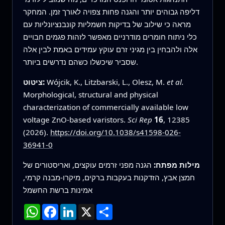
דליפה גבוהים יותר והגנה פחות צפויה לאורך זמן. המחקר
מראה כי שילוב של בדיקות חשמליות קונבנציונליות עם
כלי ניתוח חומרים מודרניים מאפשר לזהות פגמים חבויים
אלה ולהבחין בין מגיני זרם עוקץ עמידים באמת לבין אלה
שסביר שיכשלו כשהם נדרשים ביותר.
et al.
Wójcik, K., Litzbarski, L., Olesz, M.
ציטוט:
Morphological, structural and physical
characterization of commercially available low
voltage ZnO-based varistors.
Sci Rep
16
, 12385
(2026).
https://doi.org/10.1038/s41598-026-
36941-0
מילות מפתח:
הגנה מפני זרמים עוקצים, ואריסטורים של
חמצן אבץ, הזדקנות בעקבות ברקים, מיקרו-מבנה קרמי,
אמינות ברשת החשמל
שתף
X
LinkedIn
Facebook
WhatsApp