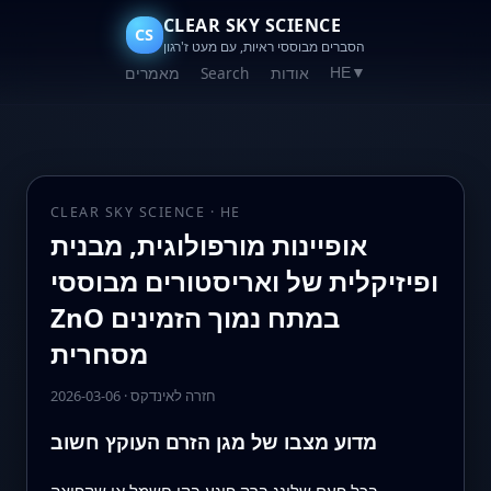
CLEAR SKY SCIENCE
CS
הסברים מבוססי ראיות, עם מעט ז'רגון
אודות
Search
מאמרים
HE
▼
CLEAR SKY SCIENCE · HE
אופיינות מורפולוגית, מבנית
ופיזיקלית של ואריסטורים מבוססי
ZnO במתח נמוך הזמינים
מסחרית
חזרה לאינדקס
·
2026-03-06
מדוע מצבו של מגן הזרם העוקץ חשוב
בכל פעם שלונג ברק פוגע בקו חשמל או שקפיצה