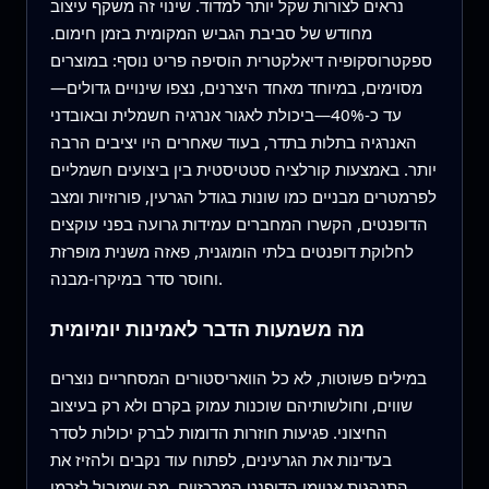
נראים לצורות שקל יותר למדוד. שינוי זה משקף עיצוב
מחודש של סביבת הגביש המקומית בזמן חימום.
ספקטרוסקופיה דיאלקטרית הוסיפה פריט נוסף: במוצרים
מסוימים, במיוחד מאחד היצרנים, נצפו שינויים גדולים—
עד כ-40%—ביכולת לאגור אנרגיה חשמלית ובאובדני
האנרגיה בתלות בתדר, בעוד שאחרים היו יציבים הרבה
יותר. באמצעות קורלציה סטטיסטית בין ביצועים חשמליים
לפרמטרים מבניים כמו שונות בגודל הגרעין, פורוזיות ומצב
הדופנטים, הקשרו המחברים עמידות גרועה בפני עוקצים
לחלוקת דופנטים בלתי הומוגנית, פאזה משנית מופרזת
וחוסר סדר במיקרו-מבנה.
מה משמעות הדבר לאמינות יומיומית
במילים פשוטות, לא כל הוואריסטורים המסחריים נוצרים
שווים, וחולשותיהם שוכנות עמוק בקרם ולא רק בעיצוב
החיצוני. פגיעות חוזרות הדומות לברק יכולות לסדר
בעדינות את הגרעינים, לפתוח עוד נקבים ולהזיז את
התנהגות אטומי הדופנט המרכזיים, מה שמוביל לזרמי