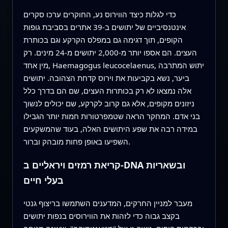
כדי לגלות כיצד הווירוס נע, החוקרים ערכו סקרים
אינטנסיביים של יתושים ב‑39 אתרים בסביבת גופות
הקופים, תוך דגימה גם במפלס הקרקע וגם בכותרת
העצים. הם אספו יותר מ‑2,000 יתושים מ‑24 מינים. רק
מין אחד, Haemagogus leucocelaenus, יתוש המתרבה
ביער, נשא בקביעות את וירוס קדחת הצהובה. יתושים
אלה נמצאו לא רק בכותרות העצים, שם הם בדרך כלל
ניזונים מקופים, אלא גם קרוב לקרקע, שם יכולים לנשוך
בני אדם. המחקר הראה שטמפרטורות חמות יותר הגבילו
במידה רבה את שפע היתושים האלה, בעוד שהמשקעים
השפיעו באופן פחות מובהק וברור.
קריאת רמזים ויראליים ב‑DNA ובשאריות
בעלי חיים
מעבר למניין החרקים, המדענים השתמשו בריצוף גנטי
בקצב גבוה כדי לזהות את הווירוסים בנפות יתושים