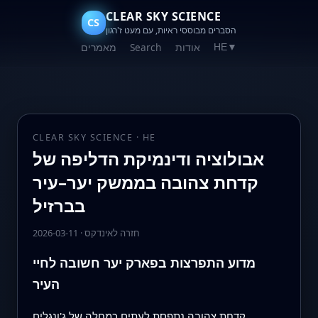
CLEAR SKY SCIENCE
CS
הסברים מבוססי ראיות, עם מעט ז'רגון
אודות
Search
מאמרים
HE
▼
CLEAR SKY SCIENCE · HE
אבולוציה ודינמיקת הדליפה של
קדחת צהובה בממשק יער–עיר
בברזיל
חזרה לאינדקס
·
2026-03-11
מדוע התפרצות בפארק יער חשובה לחיי
העיר
קדחת צהובה נתפסת לעתים כמחלה של ג'ונגלים