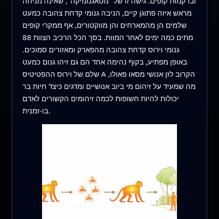
וברקמות קופים. גישה זו של "מטאגנומיקה", שאינה מניחה
מראש איזה פתוגן קיים, הניבה גנומי קדחת צהובה כמעט
שלמים הן מהמארחים והן מווקטורים, אף ממקרי קופים
מתים כמה ימים לאחר המוות. בסך הכל הרכיב הצוות 88
גנומי וירוס קדחת צהובה מהפארק ומאזורים סמוכים.
באופן מפתיע, בקוף נהימה אחד הם גם זיהו גנום כמעט
שלם של וירוס ההפטיטיס A הקרוב לזן אנושי מסאו פאולו,
מה שמעיד על זיהום מי ביוב אנושיים ומדגים כיצד חיות בר
יכולות להיות חשופות לכמה זיהומים הקשורים לאדם
בו‑זמנית.