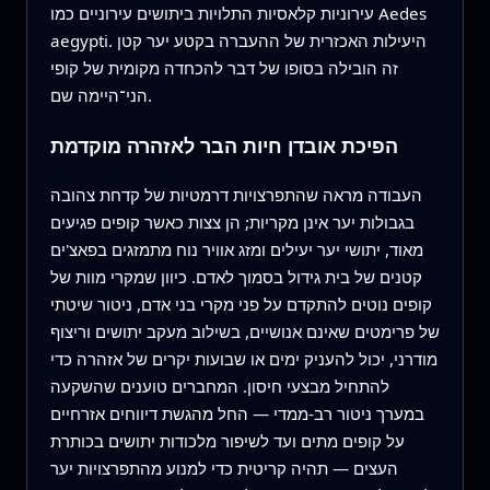
עירוניות קלאסיות התלויות ביתושים עירוניים כמו Aedes
aegypti. היעילות האכזרית של ההעברה בקטע יער קטן
זה הובילה בסופו של דבר להכחדה מקומית של קופי
הני־היימה שם.
הפיכת אובדן חיות הבר לאזהרה מוקדמת
העבודה מראה שהתפרצויות דרמטיות של קדחת צהובה
בגבולות יער אינן מקריות; הן צצות כאשר קופים פגיעים
מאוד, יתושי יער יעילים ומזג אוויר נוח מתמזגים בפאצ'ים
קטנים של בית גידול בסמוך לאדם. כיוון שמקרי מוות של
קופים נוטים להתקדם על פני מקרי בני אדם, ניטור שיטתי
של פרימטים שאינם אנושיים, בשילוב מעקב יתושים וריצוף
מודרני, יכול להעניק ימים או שבועות יקרים של אזהרה כדי
להתחיל מבצעי חיסון. המחברים טוענים שהשקעה
במערך ניטור רב‑ממדי — החל מהגשת דיווחים אזרחיים
על קופים מתים ועד לשיפור מלכודות יתושים בכותרת
העצים — תהיה קריטית כדי למנוע מהתפרצויות יער