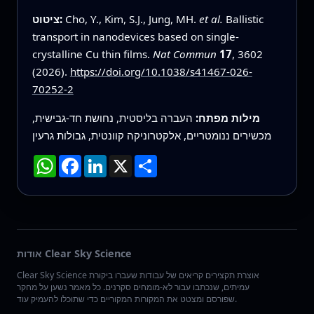
Ballistic
et al.
Cho, Y., Kim, S.J., Jung, MH.
ציטוט:
transport in nanodevices based on single-
crystalline Cu thin films.
Nat Commun
17
, 3602
(2026).
https://doi.org/10.1038/s41467-026-
70252-2
מילות מפתח:
העברה בליסטית, נחושת חד-גבישית,
מכשירים ננומטריים, אלקטרוניקה קוונטית, גבולות גרעין
שתף
X
LinkedIn
Facebook
WhatsApp
אודות Clear Sky Science
Clear Sky Science אוצרת תקצירים קריאים של עבודות שעברו ביקורת
עמיתים, שנכתבו עבור לא-מומחים סקרנים. כל מאמר נשען על מחקר
שפורסם ומצטט את המקורות המקוריים כדי שתוכלו להעמיק עוד.