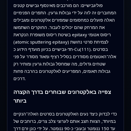
פוליגבישיים: הם מורכבים מאינסוף גבישים קטנים
המחוברים זה לזה על ידי גבולות גרעין. התפרים הפנימיים
האלה פועלים כמחסומים שמפזרים אלקטרונים ומגבילים
את המרחק שהם יכולים לעבור. החוקרים השתמשו
בשיטת ריסוס משופרת הנקראת epitaxy ריסוס אטומי
(atomic sputtering epitaxy) לצמיחת סרטי נחושת
חד-גבישיים בכיוון מועדף הידוע כ-Cu(111). בסרטים
אלה־האטומים מסודרים בסליל רציף ומאוד מסודר על פני
שטחים גדולים, מה שמחסל גבולות גרעין ומותיר רק
גבולות תאומים, המפריעים לאלקטרונים בהרבה פחות
דרכים.
צפייה באלקטרונים שבוחרים בדרך הקצרה
ביותר
כדי לבדוק כיצד נעים האלקטרונים בסרטים האלה־הנקיים
במיוחד, הצוות חצב אותם לערוצי צלב צרים, ברוחבים של
עד 150 ננומטר ובעובי כ-90 ננומטר. על ידי כונן זרם דרך