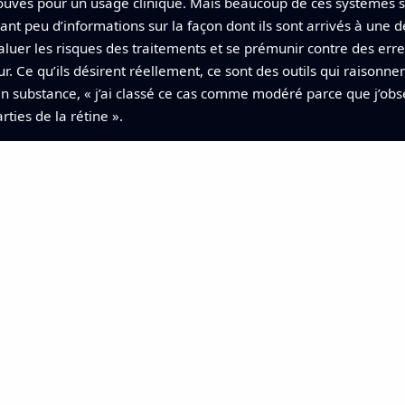
rouvés pour un usage clinique. Mais beaucoup de ces systèmes 
ffrant peu d’informations sur la façon dont ils sont arrivés à une
valuer les risques des traitements et se prémunir contre des er
. Ce qu’ils désirent réellement, ce sont des outils qui raisonne
n substance, « j’ai classé ce cas comme modéré parce que j’obs
ties de la rétine ».