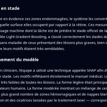
s en stade
re en évidence ces zones endommagées, le système les convert
uelle surface elles occupent par rapport à la rétine. Ces mesur
sage machine dont la tâche est de prédire le stade officiel de 
e Light Gradient Boosting, a classé correctement les stades da
sans maladie de ceux présentant des lésions plus graves, bien q
 leurs motifs étaient très semblables.
onnement du modèle
 clinicien, l’équipe a utilisé une technique appelée SHAP afin d
de stade. Les motifs reflétaient étroitement le manuel médical
rès faibles de toutes les lésions. La forme légère était principa
uateurs humains. La forme modérée montrait un mélange de ces d
 un plus grand nombre de zones hémorragiques et de nappes blan
on et des cicatrices laissées par le traitement laser — corres