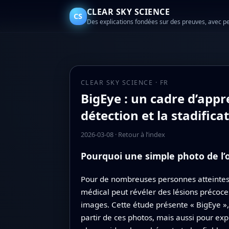
CLEAR SKY SCIENCE
CS
Des explications fondées sur des preuves, avec p
CLEAR SKY SCIENCE · FR
BigEye : un cadre d’app
détection et la stadifica
2026-03-08
·
Retour à l’index
Pourquoi une simple photo de l’
Pour de nombreuses personnes atteintes de
médical peut révéler des lésions précoce
images. Cette étude présente « BigEye »
partir de ces photos, mais aussi pour exp